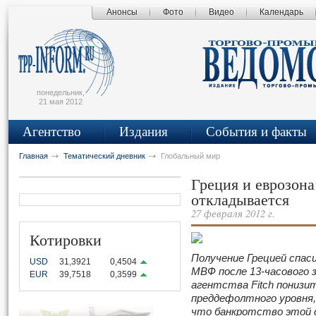
Анонсы
Фото
Видео
Календарь
сьмо
айта
понедельник,
21 мая 2012
Агентство
Издания
События и факты
Главная
Тематический дневник
Глобальный мир
Греция и еврозона
откладывается
27 февраля 2012 г.
Котировки
Получение Грецией спас
USD
31,3921
0,4504
МВФ после 13-часового 
EUR
39,7518
0,3599
агентства
Fitch
понизит
преддефолтного уровня
что банкротство этой 