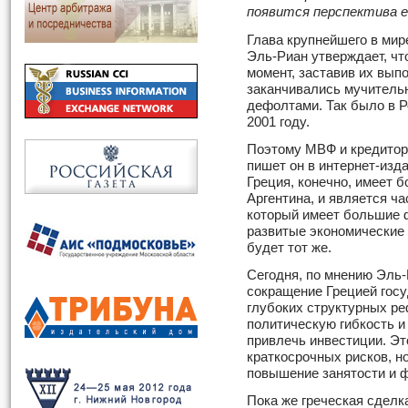
появится перспектива е
Глава крупнейшего в ми
Эль-Риан утверждает, чт
момент, заставив их вып
заканчивались мучитель
дефолтами. Так было в Ро
2001 году.
Поэтому МВФ и кредитора
пишет он в интернет-издан
Греция, конечно, имеет 
Аргентина, и является ча
который имеет большие 
развитые экономические 
будет тот же.
Сегодня, по мнению Эль-
сокращение Грецией госу
глубоких структурных ре
политическую гибкость и
привлечь инвестиции. Эт
краткосрочных рисков, н
повышение занятости и 
Пока же греческая сделк