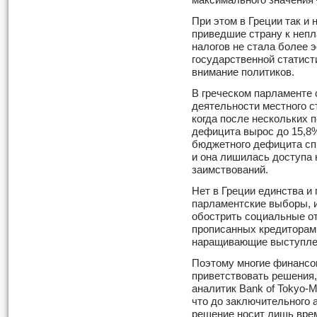
максимального значения
При этом в Греции так и
приведшие страну к непл
налогов не стала более 
государственной статист
внимание политиков.
В греческом парламенте
деятельности местного ст
когда после нескольких 
дефицита вырос до 15,8%
бюджетного дефицита сп
и она лишилась доступа
заимствований.
Нет в Греции единства и
парламентские выборы, 
обострить социальные от
прописанных кредиторам
наращивающие выступлен
Поэтому многие финансо
приветствовать решения,
аналитик Bank of Tokyo-M
что до заключительного 
решение носит лишь вре