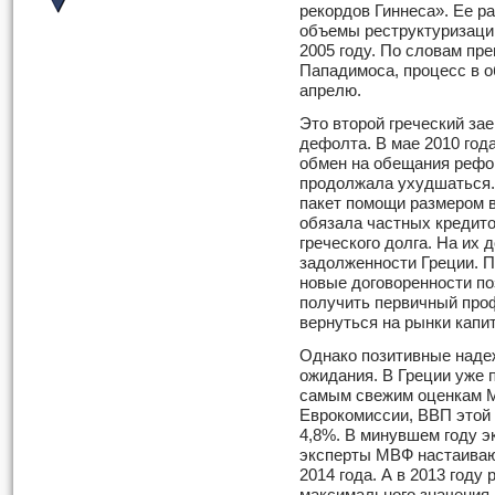
рекордов Гиннеса». Ее р
объемы реструктуризаци
2005 году. По словам пр
Пападимоса, процесс в 
апрелю.
Это второй греческий зае
дефолта. В мае 2010 год
обмен на обещания рефор
продолжала ухудшаться.
пакет помощи размером в
обязала частных кредито
греческого долга. На их
задолженности Греции. 
новые договоренности по
получить первичный проф
вернуться на рынки капи
Однако позитивные наде
ожидания. В Греции уже 
самым свежим оценкам М
Еврокомиссии, ВВП этой с
4,8%. В минувшем году э
эксперты МВФ настаивают
2014 года. А в 2013 году