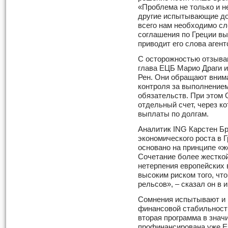
«Проблема не только и не
другие испытывающие до
всего нам необходимо сл
соглашения по Греции в
приводит его слова аген
С осторожностью отзыва
глава ЕЦБ Марио Драги 
Рен. Они обращают вним
контроля за выполнением
обязательств. При этом
отдельный счет, через к
выплаты по долгам.
Аналитик ING Карстен Бр
экономического роста в 
основано на принципе «ж
Сочетание более жесткой
нетерпения европейских 
высоким риском того, что
рельсов», – сказал он в
Сомнения испытывают и 
финансовой стабильности
вторая программа в знач
профинансирована уже Е