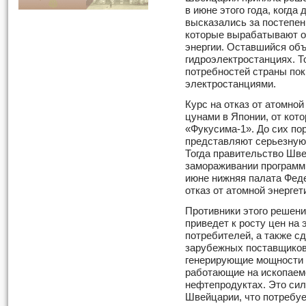
в июне этого года, когд
высказались за постепен
которые вырабатывают о
энергии. Оставшийся объ
гидроэлектростанциях. Т
потребностей страны по
электростанциями.
Курс на отказ от атомной
цунами в Японии, от кот
«Фукусима-1». До сих по
представляют серьезную 
Тогда правительство Шв
замораживании программы
июне нижняя палата Феде
отказ от атомной энерге
Противники этого решени
приведет к росту цен на
потребителей, а также с
зарубежных поставщиков
генерирующие мощности 
работающие на ископаемо
нефтепродуктах. Это сил
Швейцарии, что потребуе