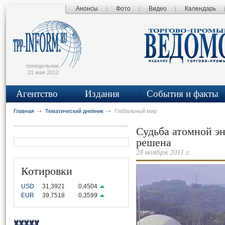
Анонсы
Фото
Видео
Календарь
сьмо
айта
понедельник,
21 мая 2012
Агентство
Издания
События и факты
Главная
Тематический дневник
Глобальный мир
Судьба атомной эн
решена
28 ноября 2011 г.
Котировки
USD
31,3921
0,4504
EUR
39,7518
0,3599