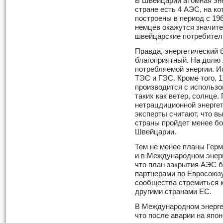
В Швейцарии атомная эне
стране есть 4 АЭС, на к
построены в период с 196
немцев окажутся значите
швейцарские потребител
Правда, энергетический 
благоприятный. На долю
потребляемой энергии. И
ТЭС и ГЭС. Кроме того, 
производится с использ
таких как ветер, солнце
нетрацдиционной энерге
эксперты считают, что в
страны пройдет менее бо
Швейцарии.
Тем не менее планы Гер
и в Международном энерг
что план закрытия АЭС б
партнерами по Евросоюзу,
сообщества стремиться к
другими странами ЕС.
В Международном энерге
что после аварии на япо