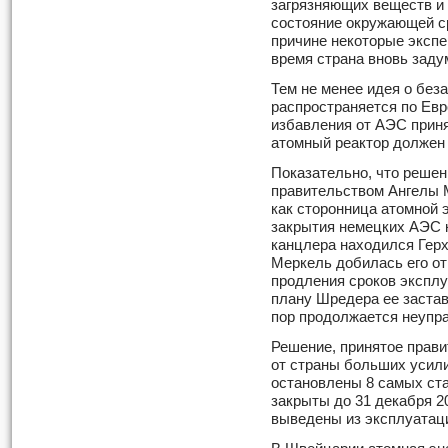
загрязняющих веществ и 
состояние окружающей ср
причине некоторые экспе
время страна вновь заду
Тем не менее идея о без
распространяется по Евр
избавления от АЭС приня
атомный реактор должен 
Показательно, что решен
правительством Ангелы 
как сторонница атомной э
закрытия немецких АЭС к 
канцлера находился Герх
Меркель добилась его о
продления сроков эксплу
плану Шредера ее застав
пор продолжается неупр
Решение, принятое прав
от страны больших усили
остановлены 8 самых ст
закрыты до 31 декабря 2
выведены из эксплуатаци