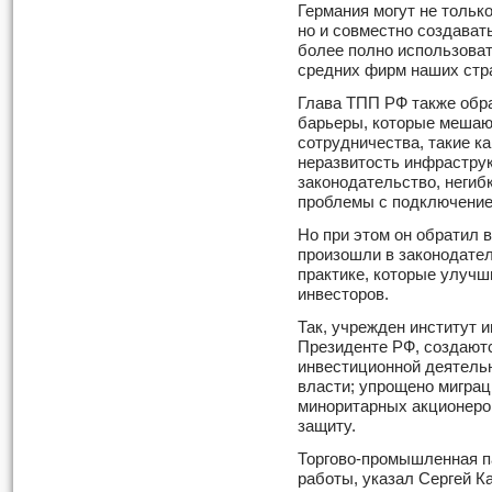
Германия могут не тольк
но и совместно создават
более полно использова
средних фирм наших стр
Глава ТПП РФ также обра
барьеры, которые мешаю
сотрудничества, такие к
неразвитость инфраструк
законодательство, негиб
проблемы с подключение
Но при этом он обратил 
произошли в законодател
практике, которые улуч
инвесторов.
Так, учрежден институт
Президенте РФ, создаютс
инвестиционной деятельн
власти; упрощено миграц
миноритарных акционер
защиту.
Торгово-промышленная па
работы, указал Сергей К