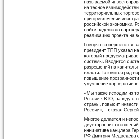
называемой инвестопров
на тесное взаимодействи
территориальных торгов
при привлечении иностра
российской экономики. Р
найти надежного партнера
реализацию проекта на вс
Говоря о совершенствова
президент ТПП указал на
который предусматривае
системы. Вводится систе
разрешений на капитальн
власти. Готовится ряд н
повышение прозрачности
улучшение корпоративног
«Мы также исходим из то
России к ВТО, наряду с т
страны, повысит инвест
России», – сказал Сергей
Многое делается и непо
двусторонних отношений 
инициативе канцлера Ге
РФ Дмитрия Медведева с