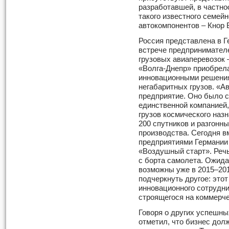
разработавшей, в частно
такого известного семейн
автокомпонентов – Кнор 
Россия представлена в Г
встрече предпринимател
грузовых авиаперевозок 
«Волга-Днепр» приобрел
инновационными решения
негабаритных грузов. «А
предприятие. Оно было с
единственной компанией
грузов космического назн
200 спутников и разгонны
производства. Сегодня 
предприятиями Германии
«Воздушный старт». Речь
с борта самолета. Ожида
возможны уже в 2015–201
подчеркнуть другое: это
инновационного сотрудн
строящегося на коммерче
Говоря о других успешны
отметил, что бизнес дол