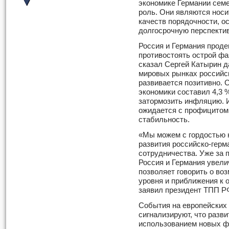
экономике Германии сем
роль. Они являются нос
качеств порядочности, о
долгосрочную перспектив
Россия и Германия прод
противостоять острой фа
сказал Сергей Катырин д
мировых рынках российск
развивается позитивно. 
экономики составил 4,3 
затормозить инфляцию. 
ожидается с профицитом
стабильность.
«Мы можем с гордостью 
развития российско-герм
сотрудничества. Уже за 
Россия и Германия увели
позволяет говорить о во
уровня и приближения к о
заявил президент ТПП Р
События на европейских
сигнализируют, что разв
использованием новых ф