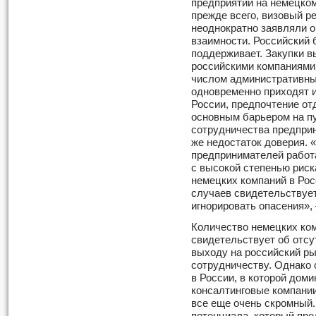
предприятий на немецком
прежде всего, визовый р
неоднократно заявляли о 
взаимности. Российский 
поддерживает. Закупки в
российскими компаниями
числом административных
одновременно приходят и
России, предпочтение от
основным барьером на п
сотрудничества предпри
же недостаток доверия. 
предпринимателей работ
с высокой степенью риск
немецких компаний в Ро
случаев свидетельствует
игнорировать опасения»,
Количество немецких ком
свидетельствует об отсу
выходу на российский ры
сотрудничеству. Однако 
в России, в которой дом
консалтинговые компании,
все еще очень скромный