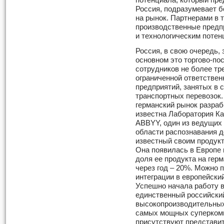
потенциала, который пр
Россия, подразумевает 
на рынок. Партнерами в 
производственные предп
и технологическим потен
Россия, в свою очередь, 
основном это торгово-п
сотрудников не более тр
ограниченной ответствен
предприятий, занятых в 
транспортных перевозок
германский рынок разраб
известна Лаборатория Кас
ABBYY, один из ведущих
области распознавания д
известный своим продукт
Она появилась в Европе в
доля ее продукта на гер
через год – 20%. Можно 
интеграции в европейски
Успешно начала работу 
единственный российский
высокопроизводительных 
самых мощных суперкомп
присутствуют представи