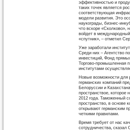
эффективностью и продук
таких точек является рос
соответствующая инфрас
модели развития. Это ос
наукограды, бизнес-инку
что вскоре «Сколково», 
войдет в международный 
«спутник», – отметил Се
Уже заработали институт
Среди них – Агентство п
инвестиций, Фонд прямы
Торгово-промышленная п
институтами осуществляе
Новые возможности для р
германских компаний пр
Белоруссии и Казахстана
пространствое, которое 
2012 года. Таможенный с
пространство, в основе 
открывают германским п
четкими правилами.
Время требует от нас ка
сотрудничества, сказал 