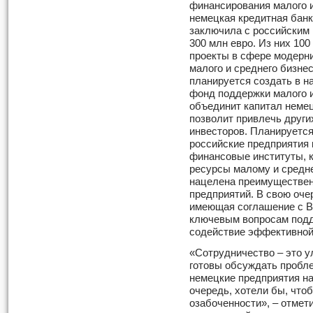
финансирования малого и
немецкая кредитная банк
заключила с российским
300 млн евро. Из них 100
проекты в сфере модерн
малого и среднего бизнес
планируется создать в н
фонд поддержки малого и
объединит капитал немец
позволит привлечь други
инвесторов. Планируется
российские предприятия 
финансовые институты, 
ресурсы малому и средн
нацелена преимуществен
предприятий. В свою оче
имеющая соглашение с В
ключевым вопросам подд
содействие эффективной 
«Сотрудничество – это 
готовы обсуждать пробл
немецкие предприятия на
очередь, хотели бы, что
озабоченности», – отмет