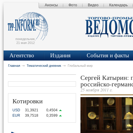
Анонсы
Фото
Видео
Календарь
сьмо
айта
понедельник,
21 мая 2012
Агентство
Издания
События и факты
Главная
Тематический дневник
Глобальный мир
Сергей Катырин: 
российско-герман
25 ноября 2011 г.
Котировки
USD
31,3921
0,4504
EUR
39,7518
0,3599