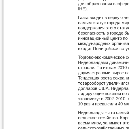
для образования в сфер
IHE).
Гаага входит в первую ч
самым статус города мир
поддержания этого стату
безопасность в городе 
инновационный центр по 
международных организац
входит Полицейская служ
Торгово-экономическое с
Нидерландами динамично
отрасли. По итогам 2010
двумя странами вырос на
Тенденция роста сохранил
товарооборот увеличился
долларов США. Нидерла
лидирующие позиции по 
экономику: в 2002–2010 
10 раз и превысили 40 
Нидерланды – это самый
сельское хозяйство. Кор
всему миру, занимает вт
сельскохозяйственных пр