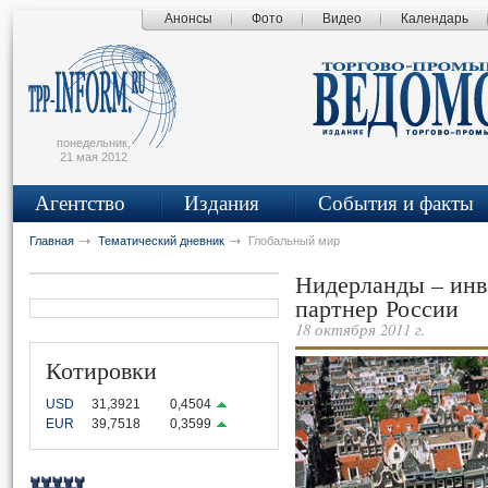
Анонсы
Фото
Видео
Календарь
сьмо
айта
понедельник,
21 мая 2012
Агентство
Издания
События и факты
Главная
Тематический дневник
Глобальный мир
Нидерланды – ин
партнер России
18 октября 2011 г.
Котировки
USD
31,3921
0,4504
EUR
39,7518
0,3599