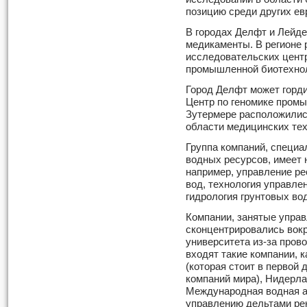
позицию среди других ев
В городах Делфт и Лейд
медикаменты. В регионе
исследовательских цент
промышленной биотехнол
Город Делфт может горди
Центр по геномике промы
Зутермере расположилис
области медицинских тех
Группа компаний, специ
водных ресурсов, имеет 
например, управление ре
вод, технология управлен
гидрология грунтовых вод
Компании, занятые упра
сконцентрировались вокр
университета из-за пров
входят такие компании, к
(которая стоит в первой 
компаний мира), Нидерла
Международная водная а
управлению дельтами рек