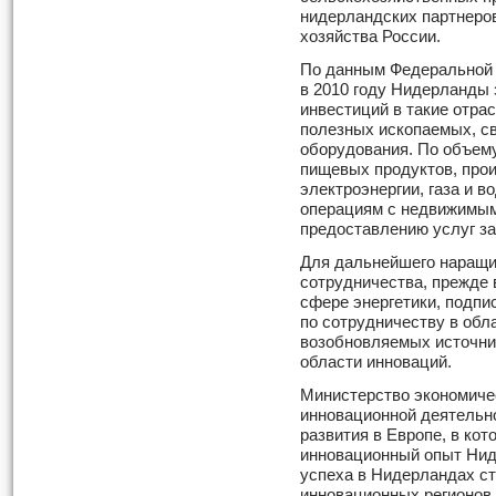
нидерландских партнеров
хозяйства России.
По данным Федеральной 
в 2010 году Нидерланды 
инвестиций в такие отра
полезных ископаемых, св
оборудования. По объем
пищевых продуктов, про
электроэнергии, газа и в
операциям с недвижимым
предоставлению услуг за
Для дальнейшего наращи
сотрудничества, прежде 
сфере энергетики, подп
по сотрудничеству в обл
возобновляемых источник
области инноваций.
Министерство экономичес
инновационной деятельно
развития в Европе, в ко
инновационный опыт Ни
успеха в Нидерландах с
инновационных регионов,