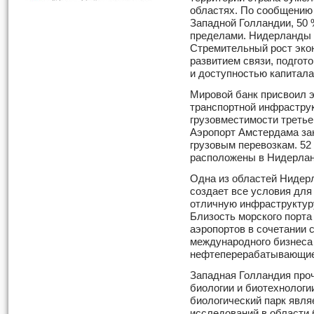
областях. По сообщению
Западной Голландии, 50 
пределами. Нидерланды 
Стремительный рост эко
развитием связи, подгот
и доступностью капитала
Мировой банк присвоил э
транспортной инфраструк
грузовместимости третье 
Аэропорт Амстердама зан
грузовым перевозкам. 52
расположены в Нидерлан
Одна из областей Нидер
создает все условия для
отличную инфраструктуру
Близость морского порта
аэропортов в сочетании 
международного бизнеса
нефтеперерабатывающие
Западная Голландия проч
биологии и биотехнологи
биологический парк явля
исследований в области