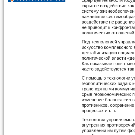
сфер деятельности госу
скрытое воздействие как 
систему жизнеобеспечен
важнейшие системообраз
воздействие не расценива
не приводит к конфронта
политических отношений
Под технологией управл
искусство комплексного 
дестабилизацию социаль
политической власти «д
Как показывает опыт мног
часто задействуются та
С помощью технологии у
геополитических задач: 
транспортными коммуник
срыв геоэкономических 
изменение баланса сил в
противников, сохранени
процессах и т. п.
Технология управляемого
внутренних противоречий
управлении им путем фо