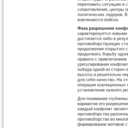
переломить ситуацию в с
сопротивления, центры п
политических лидеров. В
вовлекаются войска.
Фаза разрешения
конфл
характеризуется новыми
достигается либо в резу
противоборствующих сто
продолжения открытого 
продолжать борьбу одной
правило с привлечением
урегулирования конфлик
победа одной из сторон 
высоты и решительно пер
для себя качество. На э
операции коалиционных с
установление нужного р
Для понимания глубинны
вариантов его разрешени
каждый конфликт являет
противоборства различны
противоборства во мног
формирование мотивов с