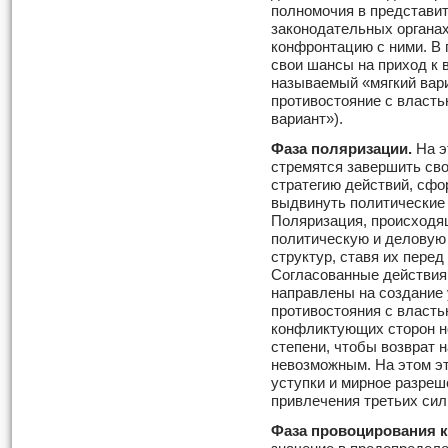
полномочия в представи
законодательных органа
конфронтацию с ними. В 
свои шансы на приход к 
называемый «мягкий вари
противостояние с власть
вариант»).
Фаза поляризации.
На э
стремятся завершить св
стратегию действий, сфо
выдвинуть политические 
Поляризация, происходя
политическую и деловую
структур, ставя их пере
Согласованные действия
направлены на создание
противостояния с власть
конфликтующих сторон не
степени, чтобы возврат 
невозможным. На этом э
уступки и мирное разреш
привлечения третьих сил
Фаза провоцирования 