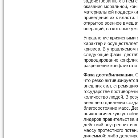
задействованных в нем с
оказания моральной, кон
материальной поддержки
приведения их к власти. 
открытое военное вмеша
операций, на которые уж
Управление кризисными 
характер и осуществляет
кризиса. В управляемом
следующие фазы: дестаб
провоцирование конфликт
разрешение конфликта и
Фаза дестабилизации
. 
что резко активизируетс
внешних сил, стремящих
государстве противоречи
количество людей. В рез
внешнего давления созда
благосостояние масс. Д
психологическую устойчи
лидеров правительства и
действий внутренних и в
массу протестного потен
дилеммой: либо делегир