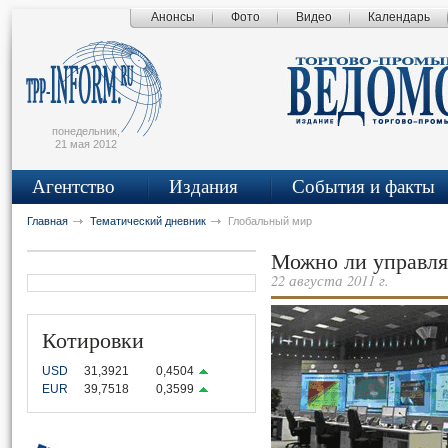
Анонсы
Фото
Видео
Календарь
сьмо
айта
понедельник,
21 мая 2012
Агентство
Издания
События и факты
Главная
Тематический дневник
Глобальный мир
Можно ли управля
22 августа 2011 г.
Котировки
USD
31,3921
0,4504
EUR
39,7518
0,3599