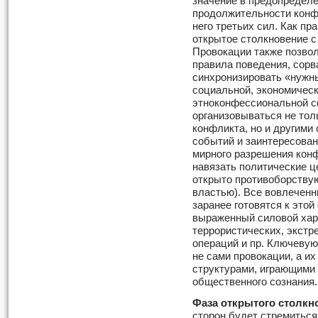
значение в предопределе
продолжительности конф
него третьих сил. Как пр
открытое столкновение с
Провокации также позвол
правила поведения, сорв
синхронизировать «нужн
социальной, экономическ
этноконфессиональной с
организовываться не то
конфликта, но и другими
событий и заинтересован
мирного разрешения конф
навязать политические ц
открыто противоборствую
властью). Все вовлеченн
заранее готовятся к этой
выраженный силовой хар
террористических, экстр
операций и пр. Ключевую
не сами провокации, а и
структурами, играющими
общественного сознания.
Фаза открытого столкн
сторон будет стремитьс