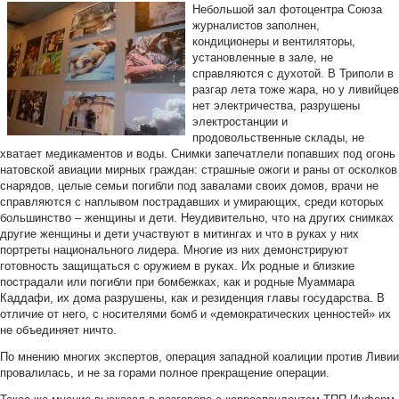
Небольшой зал фотоцентра Союза
журналистов заполнен,
кондиционеры и вентиляторы,
установленные в зале, не
справляются с духотой. В Триполи в
разгар лета тоже жара, но у ливийцев
нет электричества, разрушены
электростанции и
продовольственные склады, не
хватает медикаментов и воды. Снимки запечатлели попавших под огонь
натовской авиации мирных граждан: страшные ожоги и раны от осколков
снарядов, целые семьи погибли под завалами своих домов, врачи не
справляются с наплывом пострадавших и умирающих, среди которых
большинство – женщины и дети. Неудивительно, что на других снимках
другие женщины и дети участвуют в митингах и что в руках у них
портреты национального лидера. Многие из них демонстрируют
готовность защищаться с оружием в руках. Их родные и близкие
пострадали или погибли при бомбежках, как и родные Муаммара
Каддафи, их дома разрушены, как и резиденция главы государства. В
отличие от него, с носителями бомб и «демократических ценностей» их
не объединяет ничто.
По мнению многих экспертов, операция западной коалиции против Ливии
провалилась, и не за горами полное прекращение операции.