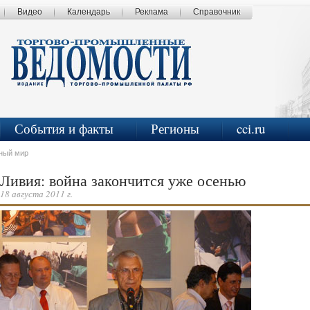
Видео
Календарь
Реклама
Справочник
События и факты
Регионы
cci.ru
ный мир
Ливия: война закончится уже осенью
18 августа 2011 г.