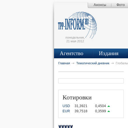
Анонсы
Фото
Поиск по сайту
Главная страница
Написать письмо
Карта сайта
tpprf
понедельник,
21 мая 2012
Агентство
Издания
рус
eng
Главная
Тематический дневник
Глобаль
Котировки
USD
31,3921
0,4504
EUR
39,7518
0,3599
OK
UTUBE
VKONTAKTE