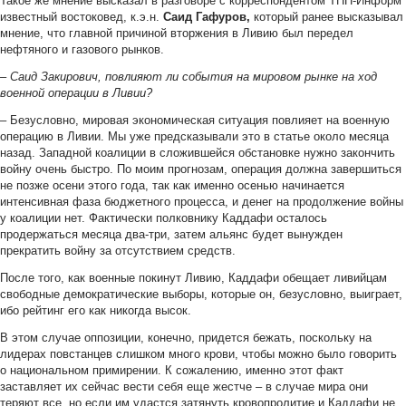
Такое же мнение высказал в разговоре с корреспондентом ТПП-Информ
известный востоковед, к.э.н.
Саид Гафуров,
который ранее высказывал
мнение, что главной причиной вторжения в Ливию был передел
нефтяного и газового рынков.
– Саид Закирович, повлияют ли события на мировом рынке на ход
военной операции в Ливии?
– Безусловно, мировая экономическая ситуация повлияет на военную
операцию в Ливии. Мы уже предсказывали это в статье около месяца
назад. Западной коалиции в сложившейся обстановке нужно закончить
войну очень быстро. По моим прогнозам, операция должна завершиться
не позже осени этого года, так как именно осенью начинается
интенсивная фаза бюджетного процесса, и денег на продолжение войны
у коалиции нет. Фактически полковнику Каддафи осталось
продержаться месяца два-три, затем альянс будет вынужден
прекратить войну за отсутствием средств.
После того, как военные покинут Ливию, Каддафи обещает ливийцам
свободные демократические выборы, которые он, безусловно, выиграет,
ибо рейтинг его как никогда высок.
В этом случае оппозиции, конечно, придется бежать, поскольку на
лидерах повстанцев слишком много крови, чтобы можно было говорить
о национальном примирении. К сожалению, именно этот факт
заставляет их сейчас вести себя еще жестче – в случае мира они
теряют все, но если им удастся затянуть кровопролитие и Каддафи не