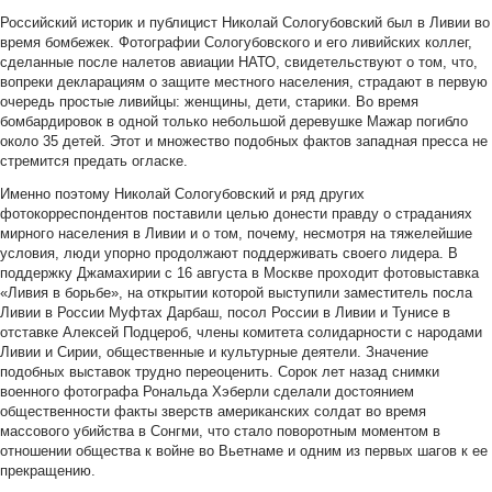
Российский историк и публицист Николай Сологубовский был в Ливии во
время бомбежек. Фотографии Сологубовского и его ливийских коллег,
сделанные после налетов авиации НАТО, свидетельствуют о том, что,
вопреки декларациям о защите местного населения, страдают в первую
очередь простые ливийцы: женщины, дети, старики. Во время
бомбардировок в одной только небольшой деревушке Мажар погибло
около 35 детей. Этот и множество подобных фактов западная пресса не
стремится предать огласке.
Именно поэтому Николай Сологубовский и ряд других
фотокорреспондентов поставили целью донести правду о страданиях
мирного населения в Ливии и о том, почему, несмотря на тяжелейшие
условия, люди упорно продолжают поддерживать своего лидера. В
поддержку Джамахирии с 16 августа в Москве проходит фотовыставка
«Ливия в борьбе», на открытии которой выступили заместитель посла
Ливии в России
Муфтах Дарбаш,
посол России в Ливии и Тунисе в
отставке Алексей Подцероб, члены комитета солидарности с народами
Ливии и Сирии, общественные и культурные деятели. Значение
подобных выставок трудно переоценить. Сорок лет назад снимки
военного фотографа Рональда Хэберли сделали достоянием
общественности факты зверств американских солдат во время
массового убийства в Сонгми, что стало поворотным моментом в
отношении общества к войне во Вьетнаме и одним из первых шагов к ее
прекращению.