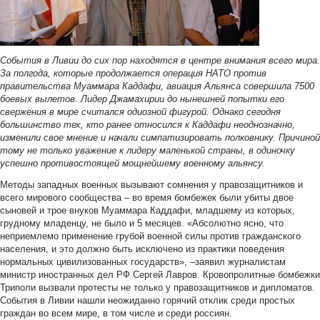
События в Ливии до сих пор находятся в центре внимания всего мира.
За полгода, которые продолжается операция НАТО против
правительства Муаммара Каддафи, авиация Альянса совершила 7500
боевых вылетов. Лидер Джамахирии до нынешней попытки его
свержения в мире считался одиозной фигурой. Однако сегодня
большинство тех, кто ранее относился к Каддафи неоднозначно,
изменили свое мнение и начали симпатизировать полковнику. Причиной
тому не только уважение к лидеру маленькой страны, в одиночку
успешно противостоящей мощнейшему военному альянсу.
Методы западных военных вызывают сомнения у правозащитников и
всего мирового сообщества – во время бомбежек были убиты двое
сыновей и трое внуков Муаммара Каддафи, младшему из которых,
грудному младенцу, не было и 5 месяцев. «Абсолютно ясно, что
неприемлемо применение грубой военной силы против гражданского
населения, и это должно быть исключено из практики поведения
нормальных цивилизованных государств», –заявил журналистам
министр иностранных дел РФ Сергей Лавров. Кровопролитные бомбежки
Триполи вызвали протесты не только у правозащитников и дипломатов.
События в Ливии нашли неожиданно горячий отклик среди простых
граждан во всем мире, в том числе и среди россиян.