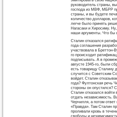
эмитировать свою национ
руководитель страны, вы
господа из МВФ, МБРР п
страны, и вы будете печа
количество долларов, кот
легче было принять реш
Нагасаки и Хиросиму. Ну
наши аргументы. Что бы
Сталин отказался ратифи
года соглашения разрабо
участвовала в Бреттон-В
го происходит рати­фика
подписывать. А в про­ме
августе 1945-го, были с
есть товарищу Сталину д
случится с Советским Со
войдет. Сталин отказыва
года? Фултонская речь Ч
стороны он опустился? С
Сталин отказался войти 
отдать неза­висимость. 
Черчилля, а потом ответ
«Правда». Там Сталин пр
проливали кровь в течен
свободы и независимости 