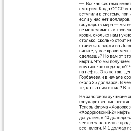
— Всякая система имеет 
смотрим. Когда СССР вст
всту­пили в систему, при
если у нас нет долларов
государств мира — мы н
не можем иметь в кровен
крови, сколько нам нужн
столько, сколько стоит 
стоимость нефти на Лонд
вините, у вас крови мень
сделаешь? Но вам от этог
нефти. Что мы получаем 
и путинского подходов? Ч
на нефть. Это не так. Це
Горбачева и в начале ср
около 25 долларов. В че
те, кто за ним стоял? В 
На залоговом аукционе о
государственные нефтян
Те­перь фирма «Ходорков
«Ходорковский-2» нефть 
допустим, в 40 долларов
честно заплатила с прод
все налоги. И 1 доллар 