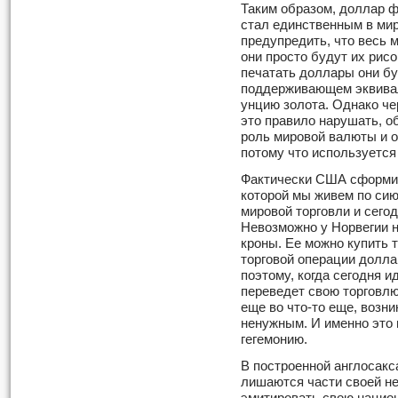
Таким образом, доллар ф
стал единственным в ми
предупре­дить, что весь
они просто будут их рис
печатать доллары они бу
поддерживающем эквивал
унцию золота. Однако че
это правило нарушать, об
роль мировой валюты и 
потому что используется
Фактически США сформир
которой мы живем по сию
мировой торговли и сего
Невозможно у Норвегии н
кроны. Ее можно купить 
торговой операции долла
поэтому, когда сегодня и
переведет свою торговлю 
еще во что-то еще, возни
ненужным. И именно это
гегемонию.
В построенной англосакс
ли­шаются части своей н