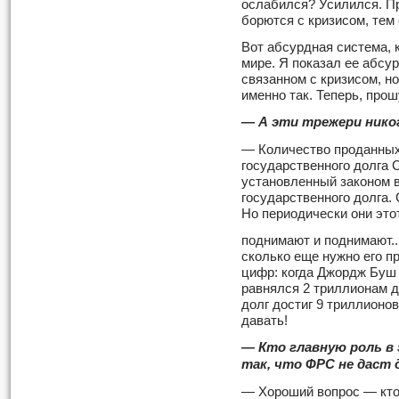
ослабился? Усилился. П
борются с кризисом, тем 
Вот абсурдная система, 
мире. Я показал ее абсу
связанном с кризисом, н
именно так. Теперь, прош
—
А эти трежери нико
— Количество проданных
государ­ственного долг
установлен­ный законом 
государственного долга. 
Но периодически они это
поднимают и поднимают..
сколь­ко еще нужно его 
цифр: когда Джордж Буш
равнялся 2 триллионам д
долг достиг 9 триллионов
давать!
—
Кто главную роль в
так, что ФРС не даст 
— Хороший вопрос — кто 