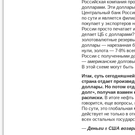
Российская компания пр
долларами. Эти доллары 
Центральный банк России
по сути и является фили
покупает у экспортеров 
России просто печатает и
делает ЦБ с долларами? 
золотовалютные резервы
доллары — нарезанная б
нули, золота — 7-8% все
России с полученными д
— американские долговые
В этой схеме могут быть 
Итак, суть сегодняшне
стра­на отдает произве
доллары. Но потом отд
долг», получая взамен
расписки.
В итоге нефть
говорится, еще вопросы,
По сути, это глобальная
действует не только в от
всех остальных государс
—
Деньги
в
США возв