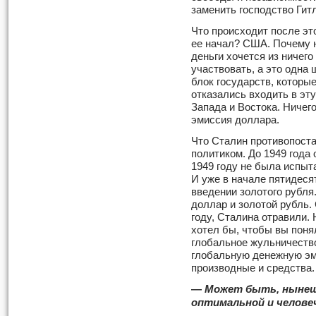
заменить господство Гит
Что происходит после эт
ее начал? США. Почему 
деньги хочется из ничего
участвовать, а это одна 
блок государств, которы
отказались входить в эт
Запада и Востока. Ничег
эмиссия доллара.
Что Сталин противопост
по­литиком. До 1949 года
1949 году не была испыт
И уже в начале пятидеся
введении золотого рубля
доллар и золотой рубль. 
году, Сталина отравили. 
хотел бы, чтобы вы понял
глобальное жульничеств
глобальную денежную эм
производные и средства.
—
Может быть, нынеш
оптимальной и челове