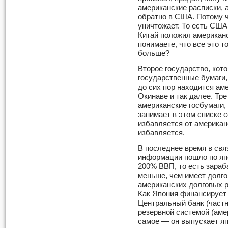
американские расписки, 
обратно в США. Потому ч
уничтожает. То есть США
Китай положил американс
понимаете, что все это 
больше?
Второе государство, кот
государствен­ные бумаги
до сих пор находится ам
Окинаве и так далее. Тр
американские госбумаги,
занимает в этом списке с
избавляется от американ
избавляется.
В последнее время в свя
инфор­мации пошло по яп
200% ВВП, то есть зараба
меньше, чем имеет долго
американских долговых р
Как Япония финансирует 
Центральный банк (част
резервной системой (аме
самое — он выпускает яп