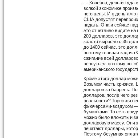
— Конечно, деньги туда 
всякой экономике произв
него цены. И к деньгам э
США допустят пере­произ
падать. Она и сейчас па
это отчетливо видите на
200 долларов, это доллар
золото выросло с 35 долл
до 1400 сейчас, это долл
поэтому главная задача
сжига­ние всей долларо
вернуться, поэтому вы о
американского государст
Кроме этого доллар можн
Возьмем часть кризиса. 
долларов за баррель. Пот
долларов, по­сле чего ре
реальности? Торговля не
фьючерсами-воздухом — 
бумажками. То есть прид
можно было вложить и з
долларовую массу. Они ж
печатают доллары, кото
Поэтому безумная оплата