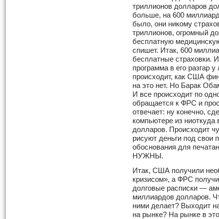
триллионов долларов до
больше, на 600 миллиардо
было, они никому страхов
триллионов, огром­ный до
бесплатную медицинскую 
спишет. Итак, 600 милл
бесплатные страховки. И
программа в его разгар 
происходит, как США фи
на это нет. Но Барак Оба
И все происходит по одн
обращается к ФРС и про
отвечает: ну конечно, с
компьютере из ниоткуда 
долларов. Происходит чу
рисуют деньги под свои 
обоснования для печатани
НУЖНЫ.
Итак, США получили нео
кризисом», а ФРС получи
долго­вые расписки — ам
миллиардов дол­ларов. Ч
ними делает? Выходит на
на рынке? На рынке в эт