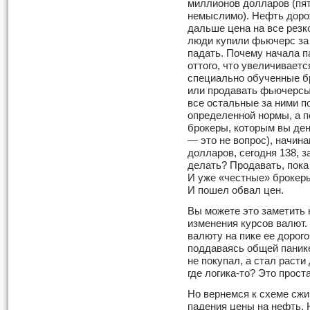
мил­лионов долларов (пя
немыслимо). Нефть дорож
дальше цена на все резк
люди купили фьючерс за 
падать. Почему начала п
оттого, что увеличиваетс
специально обученные б
или продавать фьючерсы,
все осталь­ные за ними п
определенной нормы, а 
брокеры, которым вы дене
— это не вопрос), начина
долларов, сегодня 138, 
делать? Продавать, пока
И уже «честные» брокер
И по­шел обвал цен.
Вы можете это заметить 
изме­нения курсов валют
валюту на пике ее дорог
поддаваясь общей панике
не покупал, а стал расти
где логика-то? Это прос
Но вернемся к схеме сжи
падения цены на нефть. 