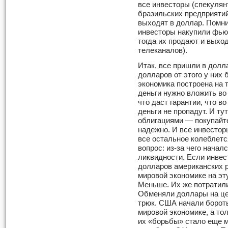
все инвесторы (спекулян
бразильских предприяти
выходят в доллар. Помнит
инвесторы накупили фьюч
тогда их продают и выхо
телеканалов).
Итак, все пришли в долла
долларов от этого у них
экономика построена на т
деньги нужно вложить во 
что даст гарантии, что в
деньги не пропадут. И ту
облигациями — покупайте
надежно. И все инвестор
все остальное колеблется,
вопрос: из-за чего начал
ликвидности. Если инвес
долларов американских ра
мировой экономике на э
Меньше. Их же потратили
Обменяли доллары на це
трюк. США начали бороть
мировой экономике, а тол
их «борьбы» стало еще 