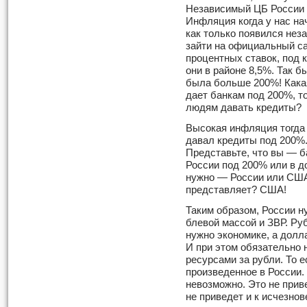
Независимый ЦБ России п
Инфляция когда у нас нач
как только появился нез
зайти на офи­циальный с
процентных ставок, под 
они в районе 8,5%. Так б
была больше 200%! Кака
дает банкам под 200%, т
людям давать кредиты?
Высокая инфляция тогда 
давал кредиты под 200%.
Представьте, что вы — б
России под 200% или в д
нужно — России или США
представляет? США!
Таким образом, России н
блевой массой и ЗВР. Ру
нужно экономике, а долл
И при этом обязательно 
ресурсами за руб­ли. То 
произведенное в России.
невозможно. Это не прив
не приведет и к исчезнов