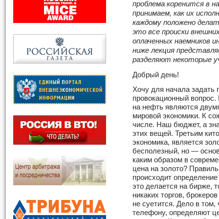
проблема коренится в на
принимаем, как их испол
каждому положено делат
это все происки внешних
оплаченных наемников 
ниже лекция представля
разделяют некоторые уч
Добрый день!
Хочу для начала задать 
провокационный вопрос. 
на нефть являются двум
мировой экономики. К со­
числе. Наш бюджет, а зна
этих вещей. Третьим кит
экономика, является золо
бесполезный, но — осно
каким образом в совреме
цена на золото? Правиль
происходит определение 
это делается на бирже, 
никаких торгов, брокеров
не суетится. Дело в том,
телефону, определяют ц