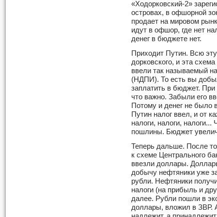
«Ходорковский-2» зареги
островах, в офшорной зо
продает на мировом рынк
идут в офшор, где нет на
денег в бюд­жете нет.
Приходит Путин. Всю эту 
дорковского, и эта схем
ввели так называемый н
(НДПИ). То есть вы добы
заплатить в бюджет. При
что важно. Забыли его в
Потому и денег не было в
Путин налог ввел, и от 
налоги, налоги, налоги..
пошлины. Бюджет увеличи
Теперь дальше. После то
к схеме Центрального ба
ввезли долла­ры. Доллар
добычу нефтяники уже за
рубли. Нефтяники получи
налоги (на прибыль и дру
далее. Рубли пошли в эк
доллары, вложил в ЗВР. 
надлежит, а принадлежит