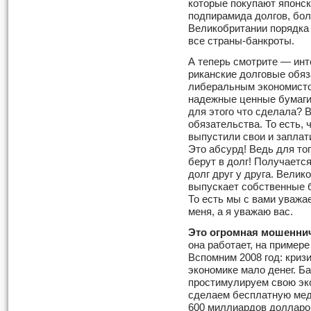
которые покупают японски
подпирамида долгов, бол
Великобритании порядка 
все страны-банкроты.
А теперь смотрите — инт
риканские долговые обяз
либе­ральным экономисто
надежные ценные бумаги
для этого что сделала? 
обязательства. То есть,
выпустили свои и заплат
Это абсурд! Ведь для тог
берут в долг! Получается
долг друг у друга. Вели
выпускает собственные б
То есть мы с вами уважа
меня, а я уважаю вас.
Это огромная мошеннич
она работает, на пример
Вспом­ним 2008 год: криз
экономике мало денег. Б
простимулируем свою эк
сделаем бесплатную мед
600 миллиардов долларов