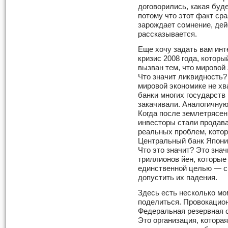
договорились, какая буде
потому что этот факт ср
зарождает сомнение, дейс
расска­зывается.
Еще хочу задать вам инт
кризис 2008 года, котор
вызван тем, что мировой
Что значит ликвидность? 
мировой экономике не хв
банки многих государств
закачивали. Аналогичную
Когда после землетрясен
инвесторы стали продава
реальных проблем, котор
Центральный банк Японии
Что это значит? Это знач
триллионов йен, которые
единственной целью — ск
допустить их падения.
Здесь есть несколько мо
поделить­ся. Провокацион
Федеральная резерв­ная
Это организация, котора