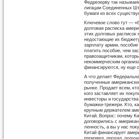
Федрезерву так называе
лигации Соединенных Ш
бумаги из всех существу
Ключевое слово тут — «б
долговая расписка амери
этих долговых расписок
недостающие их бюджет
зарплату армии, пособие
платить пособие, чем за
правозащитникам, которы
некоммерческим организ
финансируются, ну еще с
А что делает Федеральн
полу­ченные американски
рынке. Продает всем, кто
кого заставляет их поку­
инвесторы и государства
бумажки-трежери. Кто, к
крупным держателем аме
Китай. Вопрос: почему Ки
договорились с америка
ленность, а вы у нас поку
Китай финансирует амери
произвел, продал, получи