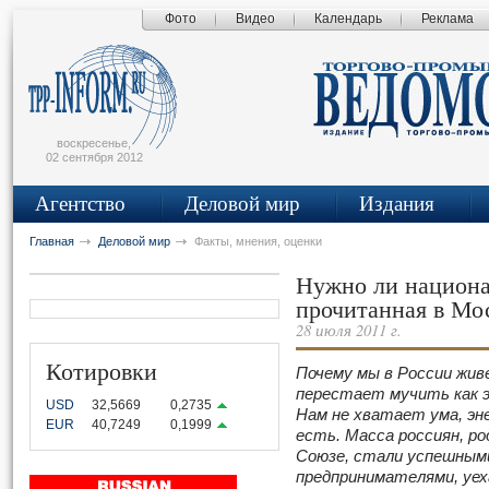
Фото
Видео
Календарь
Реклама
сьмо
айта
воскресенье,
02 сентября 2012
Агентство
Деловой мир
Издания
Главная
Деловой мир
Факты, мнения, оценки
Нужно ли национа
прочитанная в Мо
28 июля 2011 г.
Котировки
Почему мы в России жив
перестает мучить как э
USD
32,5669
0,2735
Нам не хватает ума, эн
EUR
40,7249
0,1999
есть. Масса россиян, р
Союзе, стали успешным
предпринимателями, уех