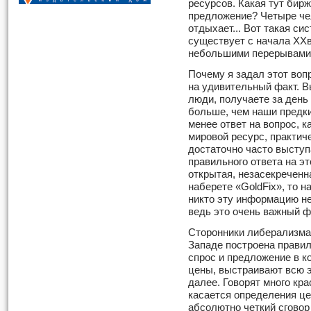
ресур­сов. Какая тут бирж
предложение? Четыре че
отдыхает... Вот такая си
существует с начала XXв
небольшими перерывами 
Почему я задал этот воп
на удивительный факт. 
люди, получаете за ден
больше, чем наши предки 
менее ответ на вопрос, к
мировой ресурс, практиче
достаточно часто выступ
правильного ответа на э
открытая, незасекреченн
наберете «GoldFix», то н
никто эту информацию не
ведь это очень важный ф
Сторонники либерализма 
Западе построена правил
спрос и пред­ложение в 
цены, выстраивают всю э
далее. Говорят много кра
касается определения це
абсолютно четкий сговор