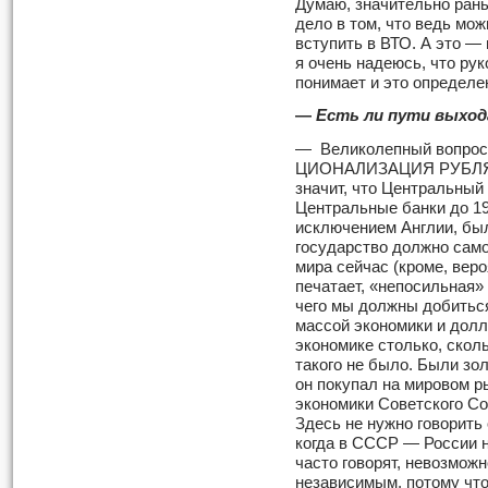
Думаю, значительно рань
дело в том, что ведь мож
вступить в ВТО. А это —
я очень надеюсь, что ру
понимает и это определе
—
Есть ли пути выход
— Великолепный вопрос.
ЦИОНАЛИЗАЦИЯ РУБЛЯ. К
значит, что Центральный
Центральные банки до 19
исключением Англии, был
государство должно само
мира сейчас (кроме, веро
печатает, «непосильная» 
чего мы должны добитьс
массой экономики и долл
экономике столько, скол
такого не было. Были зо
он покупал на мировом р
экономики Советского С
Здесь не нужно говорить
когда в СССР — России 
часто говорят, невозмож
независимым, потому что