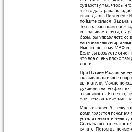
Все эти МВФ и МБРР пре
сударству так, чтобы его
что тогда страна попадае
книга Джона Перкинса «
поймите смысл. Задача: д
Тогда страна вам должна,
выкручиваете руки, вы р
базы, вы управляете ее 
национальными органами
Именно поэтому МВФ все 
Если вы возьмете отчетно
что все очень плохо там
долги.
При Путине Россия верну
оказывал активное сопро
выплатила. Можно по-раз
руководства, но факт вы
зависимость. Конечно, н
слишком оптимистичным з
Мне хотелось бы такую п
дома появится печатная 
устали печатать деньги, 
Сначала вы напечатаете 
купите. Потом вы поймете