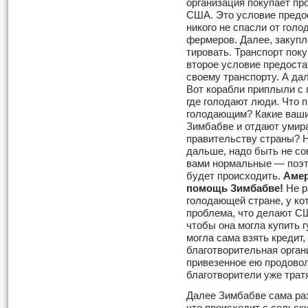
организация покупает про
США. Это условие предо
никого не спасли от голо
фермеров. Далее, закупл
тировать. Транспорт пок
второе условие предост
своему транспорту. А да
Вот корабли приплыли с 
где голодают люди. Что 
голодающим? Какие ваши
Зимбабве и отдают умир
правительству страны? Н
дальше, надо быть не с
вами нормаль­ные — поэт
будет происходить.
Амер
помощь Зимбабве!
Не р
голодающей стране, у кот
проблема, что делают С
чтобы она могла купить
могла сама взять кредит,
благотворительная орган
привезенное ею продовол
благотворители уже трат
Далее Зимбабве сама ра