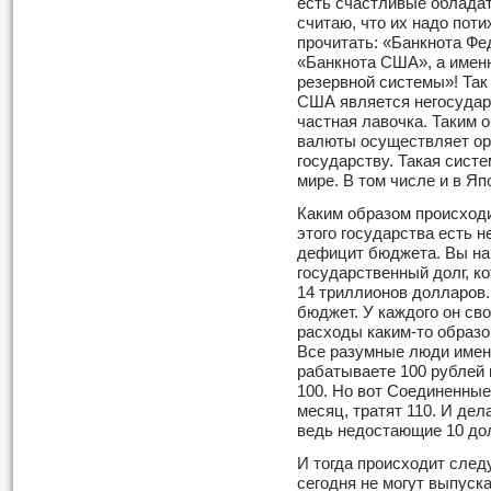
есть счастливые обладат
считаю, что их надо поти
прочитать: «Банкнота Фе
«Банкнота США», а имен
резервной системы»! Так
США является негосудар
частная лавочка. Таким
валюты осуществляет орг
государству. Такая сист
мире. В том числе и в Яп
Каким образом происход
это­го государства есть 
дефицит бюд­жета. Вы н
государственный долг, к
14 триллионов долларов. 
бюджет. У каждого он сво
расходы каким-то образо
Все разумные люди именн
рабатываете 100 рублей 
100. Но вот Соединенные
месяц, тратят 110. И дела
ведь недостающие 10 дол
И тогда происходит сле
сегод­ня не могут выпуск