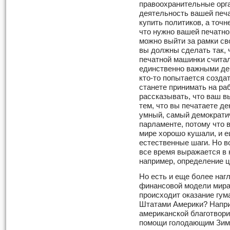
правоохранительные орга
деятельность вашей печ
купить политиков, а точн
что нужно вашей печатно
можно выйти за рамки сво
вы должны сделать так, 
печатной машинки счита
единственно важными ден
кто-то попыта­ется созд
станете принимать на ра
рассказывать, что ваш в
тем, что вы печатаете де
умный, самый демократич
парламенте, потому что 
мире хорошо кушали, и е
естественные шаги. Но в
все время выражается в к
например, определение ц
Но есть и еще более на
фи­нансовой модели мира
происходит оказание гу
Штатами Америки? Напри
американской благотвори
помощи голодающим Зимб