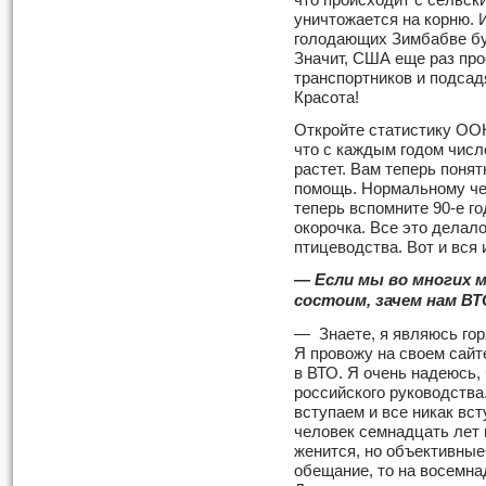
что происходит с сельск
уничтожается на корню. 
голодающих Зимбабве б
Значит, США еще раз пр
транспортников и подсадя
Красота!
Откройте статистику ОО
что с каждым годом числ
растет. Вам теперь поня
помощь. Нормальному чел
теперь вспомните 90-е го
окорочка. Все это делало
птицеводства. Вот и вся 
—
Если мы во многих 
со­стоим, зачем нам В
— Знаете, я являюсь гор
Я провожу на своем сайт
в ВТО. Я очень надеюсь, 
рос­сийского руководств
вступаем и все никак вс
человек семнадцать лет г
женится, но объективные
обещание, то на восемна