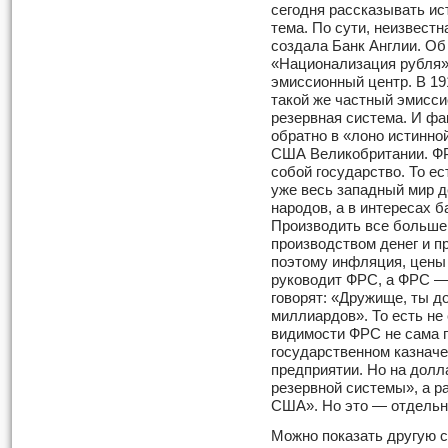
сегодня рассказывать ис
тема. По сути, неизвестн
создала Банк Англии. Об
«Национализация рубля»
эмиссионный центр. В 19
такой же частный эмисс
резервная система. И ф
обратно в «лоно истинно
США Велико­британии. Ф
собой государство. То ес
уже весь западный мир д
народов, а в интересах б
Производить все больше 
производством денег и п
поэтому инфляция, цены
руководит ФРС, а ФРС —
говорят: «Дру­жище, ты 
миллиардов». То есть не
видимости ФРС не сама п
государственном казначе
предприятии. Но на долл
резервной системы», а р
США». Но это — отдельн
Можно показать другую 