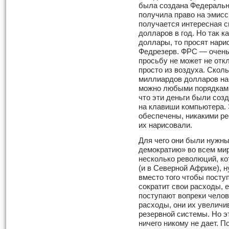
была создана Федеральна
получила право на эмис
получается интересная 
долларов в год. Но так к
доллары, то просят нари
Федрезерв. ФРС — очень
просьбу не может не отк
просто из воздуха. Скол
миллиардов долларов нар
можно любыми поряд­ками
что эти деньги были соз
на клавиши компьютера. 
обеспечены, никакими ре
их нарисовали.
Для чего они были нужн
демократию» во всем мир
несколько революций, к
(и в Северной Африке), 
вместо того чтобы посту
сократит свои расходы, 
поступают вопреки челов
расходы, они их увеличи
резервной системы. Но эт
ничего никому не дает. П