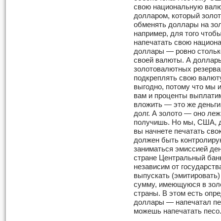
свою нацио­нальную вал
долларом, который золо
обменять доллары на зол
например, для того чтоб
напечатать свою национ
доллары — ровно столько
своей валюты. А доллар
золотовалютных резервах
подкреплять свою валюту
выгодно, потому что мы и
вам и проценты выплатим
вложить — это же деньги
долг. А золото — оно леж
получишь. Но мы, США, 
вы начнете печатать сво
должен быть контролирую
заниматься эмиссией ден
стране Центральный банк
независим от государств
выпускать (эмитировать)
сумму, имеющуюся в зол
страны. В этом есть опр
доллары — напечатал пес
можешь напечатать песо