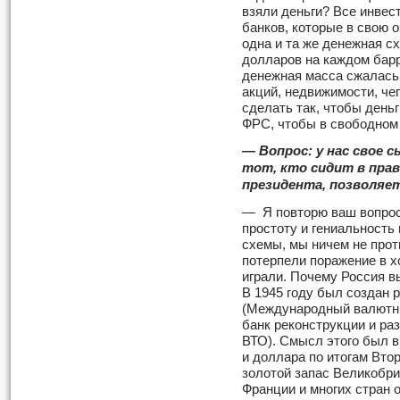
взяли деньги? Все инвес
банков, которые в свою 
одна и та же денежная сх
долларов на каждом барр
денежная масса сжалась
акций, недвижимости, че
сделать так, чтобы деньг
ФРС, чтобы в свободном 
—
Вопрос: у нас свое 
тот, кто сидит в пра
президента, по­зволяе
— Я повторю ваш вопрос 
простоту и гениальност
схемы, мы ничем не прот
потер­пели поражение в х
играли. Почему Россия в
В 1945 году был создан
(Международный валютн
банк реконструкции и раз
ВТО). Смысл этого был в
и доллара по итогам Вто
золотой запас Великобри
Франции и многих стран 