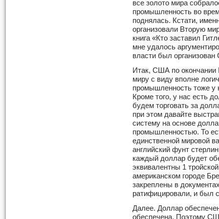
все золото мира собрало
промышленность во врем
поднялась. Кстати, имен
организовали Вторую мир
книга «Кто заставил Гитл
мне удалось аргументиро­
власти был организован 
Итак, США по окончании
миру с виду вполне логич
промышлен­ность тоже у н
Кроме того, у нас есть 
будем торговать за долл
при этом давайте вы­стр
систему на основе долла
промышленностью. То ест
единственной мировой ва
английский фунт стерлин
каждый доллар будет об
эквивалентны 1 тройской 
американском городе Бр
закреплены в докумен­та
ратифицировали, и был 
Далее. Доллар обеспечен
обе­спечена. Поэтому С