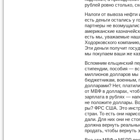
рублей ровно столько, ск
Налоги от вывоза нефти 
есть деньги остались у 
партнеры не возмущались
американские казначейск
есть мы, уважаемые наш
Ходорковского компанию,
Эти деньги получит госу
мы покупаем ваши же каз
Вспомним ельцинский пе
стипен­дии, пособия — в
миллионов долларов мы 
бюджетникам, военным, 
долларами? Нет, платил
от МВФ в долларах, что
зарплата в рублях — нап
не положите доллары. Во
ры? ФРС США. Это инстр
стран. То есть они нарис
дали. Для них они не стоя
должна вернуть реальные
продать, чтобы вернуть 