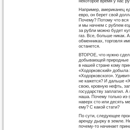
некоторое время у нас ру
Например, американец ед
евро, он берет свой долл
Почему? Потому что вся 
и мы начнем с рублем ез
за рубли можно будет ку
газ. Все, больше никак. 
обменниках, торговля им
останется.
ВТОРОЕ, что нужно сдел
добывающей природные б
в нашей стране кому при
«Ходорковский» добыла э
«Ходорковского». Удиви
не кажется? И дальше «Х
свою, кровную нефть, за
государству заплатил. А
наша. По­чему только из-
наверх сто или десять м
ему? С какой стати?
По сути, следующее про
аренду дырку в земле. Н
почему-то начинает прин