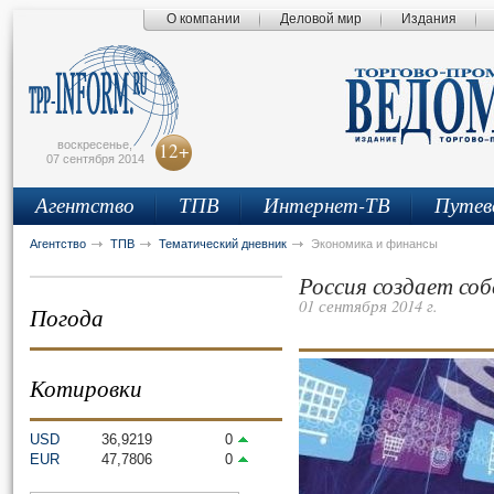
О компании
Деловой мир
Издания
сьмо
айта
воскресенье,
12+
07 сентября 2014
Агентство
ТПВ
Интернет-ТВ
Путев
Агентство
ТПВ
Тематический дневник
Экономика и финансы
Россия создает со
01 сентября 2014 г.
Погода
Котировки
USD
36,9219
0
EUR
47,7806
0