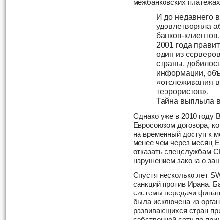
межбанковских платежах
И до недавнего 
удовлетворяла а
банков-клиентов.
2001 года правит
один из серверов
страны, добилос
информации, объ
«отслеживания 
террористов».
Тайна выплыла в 
Однако уже в 2010 году 
Евросоюзом договора, к
на временный доступ к м
менее чем через месяц 
отказать спецслужбам СШ
нарушением закона о за
Спустя несколько лет S
санкций против Ирана. Б
системы передачи финан
была исключена из органи
развивающихся стран пр
собственной сети по при