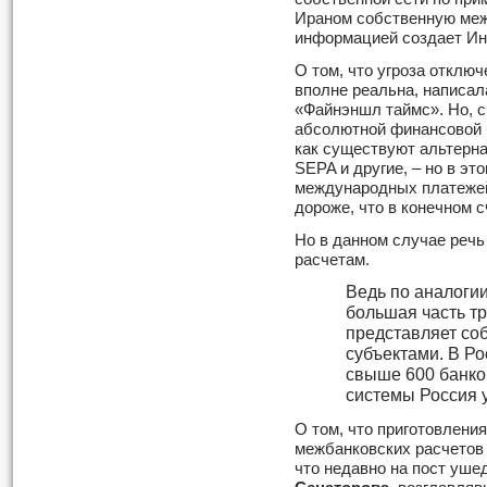
Ираном собственную меж
информацией создает Ин
О том, что угроза отклю
вполне реальна, написал
«Файнэншл таймс». Но, с
абсолютной финансовой б
как существуют альтерн
SEPA и другие, – но в э
международных платежей
дороже, что в конечном с
Но в данном случае речь
расчетам.
Ведь по аналогии
большая часть т
представляет со
субъектами. В Р
свыше 600 банков
системы Россия 
О том, что приготовлени
межбанковских расчетов в
что недавно на пост уше