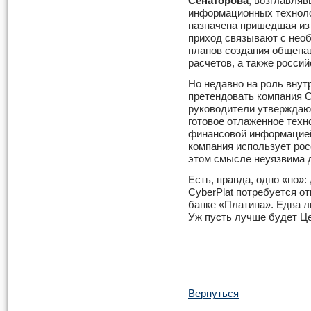
Сенаторова
, возглавляв
информационных техноло
назначена пришедшая из
приход связывают с нео
планов создания общена
расчетов, а также россий
Но недавно на роль внут
претендовать компания C
руководители утверждают
готовое отлаженное техн
финансовой информацией
компания использует рос
этом смысле неуязвима 
Есть, правда, одно «но»:
CyberPlat потребуется о
банке «Платина». Едва л
Уж пусть лучше будет Ц
Вернуться