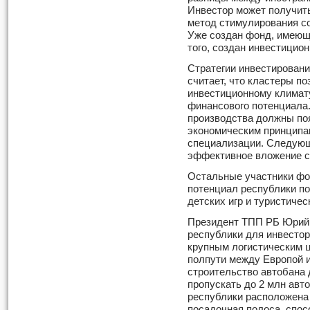
Инвестор может получить
метод стимулирования со
Уже создан фонд, имеющи
того, создан инвестицио
Стратегии инвестировани
считает, что кластеры п
инвестиционному климату
финансового потенциала.
производства должны по
экономическим принципам
специализации. Следую
эффективное вложение с
Остальные участники фо
потенциал республики п
детских игр и туристичес
Президент ТПП РБ Юрий 
республики для инвестор
крупным логистическим ц
полпути между Европой и
строительство автобана 
пропускать до 2 млн авт
республики расположена
посадочная полоса, спо