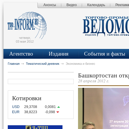
Анонсы
Видео
Календарь
Реклам
сьмо
айта
четверг,
03 мая 2012
Агентство
Издания
События и факты
Главная
Тематический дневник
Экономика и бизнес
Башкортостан отк
28 апреля 2012 г.
Котировки
USD
29,3708
0,0081
EUR
38,8223
-0,098