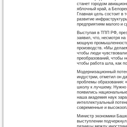
станет городом авиацион
яблочный край, а Белоре
Главная цель состоит в 
развитие инфраструктуры
предприятиям малого и с
Выступая в ТПП РФ, пре
заявил, что, несмотря на
мощную промышленность,
производств. «Мы делае
чтобы люди чувствовали
преобразований, чтобы 
чтобы работа шла, как по
Модернизационный потенц
индустрии, отметил он 
проблемы образования: 
школу к лучшему. Нужно 
появились национальные
наша академия наук зар
интеллектуальный потен
современные и высокооп
Министр экономики Башк
выступлении подчеркнул,
разницы между иностран