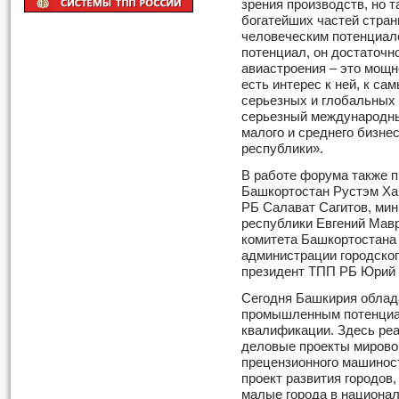
зрения производств, но т
богатейших частей стран
человеческим потенциал
потенциал, он достаточн
авиастроения – это мощн
есть интерес к ней, к са
серьезных и глобальных 
серьезный международны
малого и среднего бизн
республики».
В работе форума также 
Башкортостан Рустэм Ха
РБ Салават Сагитов, мин
республики Евгений Мавр
комитета Башкортостана 
администрации городског
президент ТПП РБ Юрий 
Сегодня Башкирия облад
промышленным потенциа
квалификации. Здесь реа
деловые проекты мировог
прецензионного машинос
проект развития городов
малые города в национа