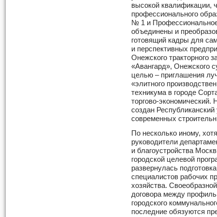
высокой квалификации, 
профессионального обра
№ 1 и Профессиональное
объединены и преобразо
готовящий кадры для са
и перспективных предпри
Онежского тракторного з
«Авангард», Онежского с
целью – приглашения лу
«элитного производствен
техникума в городе Сорт
торгово-экономический. 
создан Республиканский
современных строительн
По несколько иному, хотя
руководители департаме
и благоустройства Москв
городской целевой прог
развернулась подготовк
специалистов рабочих пр
хозяйства. Своеобразной
договора между профиль
городского коммунальног
последние обязуются пр