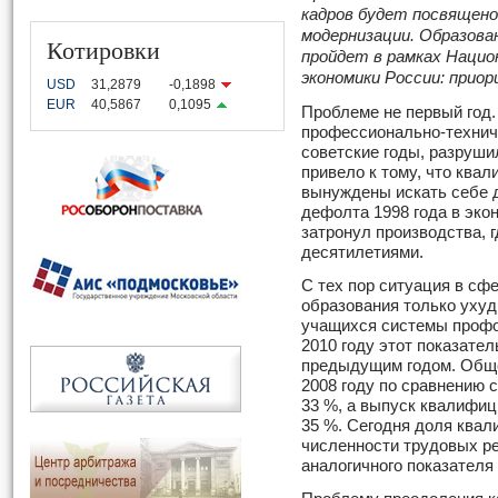
кадров будет посвящено
модернизации. Образован
Котировки
пройдет в рамках Нацио
экономики России: прио
USD
31,2879
-0,1898
EUR
40,5867
0,1095
Проблеме не первый год.
профессионально-техниче
советские годы, разруши
привело к тому, что кв
вынуждены искать себе д
дефолта 1998 года в экон
затронул производства, 
десятилетиями.
С тех пор ситуация в сф
образования только ухуд
учащихся системы профо
2010 году этот показател
предыдущим годом. Обще
2008 году по сравнению с
33 %, а выпуск квалифи
35 %. Сегодня доля ква
численности трудовых ре
аналогичного показателя