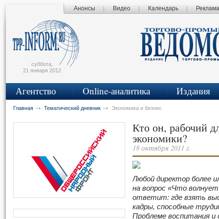
Анонсы
Видео
Календарь
Реклам
сьмо
айта
суббота,
21 января 2012
Агентство
Online-аналитика
Издания
Главная
Тематический дневник
Экономика и бизнес
Кто он, рабочий 
экономики?
18 октября 2011 г.
Любой директор более и
на вопрос «Что волнует
ответит: где взять вы
кадры, способные труди
Проблеме воспитания и 