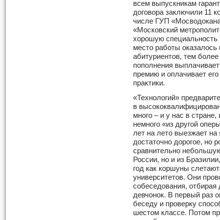
всем выпускникам гарант
договора заключили 11 к
числе ГУП «Мосводокана
«Московский метрополит
хорошую специальность 
место работы оказалось 
абитуриентов, тем более 
пополнения выплачивает
премию и оплачивает его
практики.
«Технологий» предварите
в высококвалифицирован
много – и у нас в стране,
немного «из другой опер
лет на лето выезжает на
достаточно дорогое, но р
сравнительно небольшую 
России, но и из Бразили
год как коршуны слетают
университетов. Они пров
собеседования, отбирая
девчонок. В первый раз 
беседу и проверку спосо
шестом классе. Потом пр