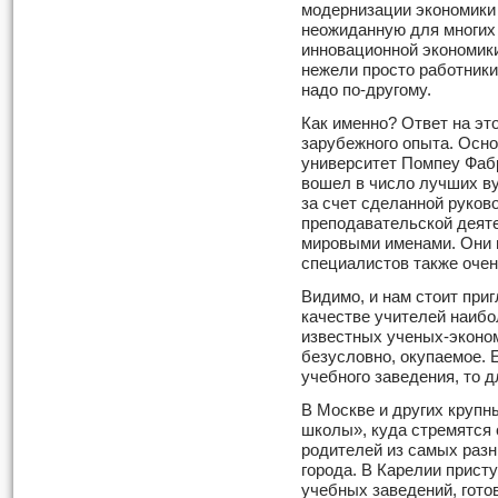
модернизации экономики 
неожиданную для многих 
инновационной экономик
нежели просто работники
надо по-другому.
Как именно? Ответ на эт
зарубежного опыта. Осн
университет Помпеу Фабр
вошел в число лучших ву
за счет сделанной руков
преподавательской деят
мировыми именами. Они 
специалистов также очен
Видимо, и нам стоит при
качестве учителей наиб
известных ученых-эконом
безусловно, окупаемое. 
учебного заведения, то д
В Москве и других круп
школы», куда стремятся 
родителей из самых разн
города. В Карелии прис
учебных заведений, гото