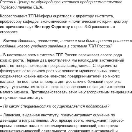
России и Центр международного частного предпринимательства
Торговой палаты США.
Корреспондент ТПП-Информ обратился к директору института,
профессору кафедры экономической и политической истории, доктору
исторических наук
Виктору Федотову
с просьбой рассказать о
егоработе.
–
Виктор Иванович, напомните, в связи с чем было принято решение о
создании нового учебного заведения в системе ТПП России?
– В настоящее время система ТПП России переживает своего рода
кризис роста. Первые два десятилетия мы наблюдали экстенсивный
рост, но теперь некоторые процессы замедлились. Специалисты
фиксируют: остановился рост численности муниципальных палат,
сохраняется крайне низкое членство предпринимателей во многих
палатах, не все палаты предлагают достаточно большой перечень
услуг, утрачены некоторые прежние завоевания по защите интересов
малого бизнеса. Противодействовать этим неблагоприятным тенденциям
и призван наш институт.
–
По каким специальностям осуществляется подготовка?
– Лицензия, выданная институту, предусматривает обучение по
двенадцати направлениям. Это, прежде всего, менеджмент торгово-
промышленных палат и некоммерческих организаций, экспертиза
внешнеэкономической деятельности, организация выставочной и