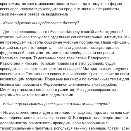
программы, но уже с меньшим числом часов, да к тому же в форме
вебинаров, проходят руководители среднего звена и специалисты,
зачисленные в резерв на выдвижение.
–
Какое обучение вы предлагаете бизнесу?
– Для профессионального обучения бизнесу в какой-либо отдельной
отрасли бизнеса требуются отдельные самостоятельные институты. Мы
не претендуем на столь обширные учебные программы. Наша «фишка»,
как сейчас принято говорить, – пропагандировать позицию органов
федеральной власти по тем или иным злободневным вопросам.
Например, создан Таможенный союз трех стран: Белоруссии,
Казахстана и России. По каким правилам в этих условиях будут
проводиться экспортно-импортные операции? Мы приглашаем ведущих
специалистов Таможенного союза, и они проводят разъяснение по всем
возникающим вопросам. Подобные вебинары по актуальным темам для
бизнеса мы проводим с Федеральной антимонопольной службой,
Министерством экономического развития, Минздравсоцразвития,
другими министерствами и ведомствами.
–
Какие еще программы реализуются в вашем институте?
– Их достаточно много. Для этого надо почаще заглядывать на наш сайт
или подписаться на рассылку новостей. Во-первых, мы предоставляем
департаментам возможность проводить свои мероприятия с
территориальными палатами, используя технику вебинара. Кстати, всех