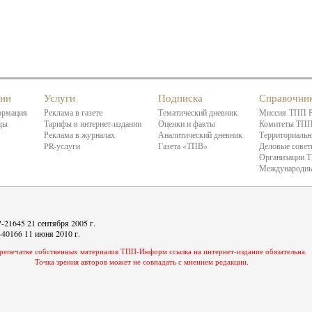
нии
Услуги
Подписка
Справочни
ормация
Реклама в газете
Тематический дневник
Миссия ТПП 
ды
Тарифы в интернет-издании
Оценки и факты
Комитеты ТП
Реклама в журналах
Аналитический дневник
Территориальн
PR-услуги
Газета «ТПВ»
Деловые сове
Организации 
Международны
21645 21 сентября 2005 г.
40166 11 июня 2010 г.
репечатке собственных материалов ТПП-Информ ссылка на интернет-издание обязательна.
Точка зрения авторов может не совпадать с мнением редакции.