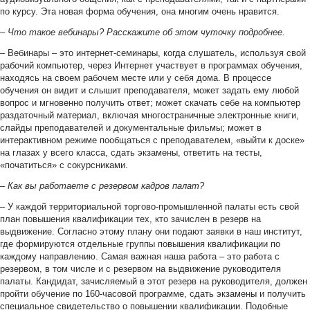
по курсу. Эта новая форма обучения, она многим очень нравится.
–
Что такое вебинары? Расскажите об этом чуточку подробнее.
– Вебинары – это интернет-семинары, когда слушатель, используя свой
рабочий компьютер, через Интернет участвует в программах обучения,
находясь на своем рабочем месте или у себя дома. В процессе
обучения он видит и слышит преподавателя, может задать ему любой
вопрос и мгновенно получить ответ; может скачать себе на компьютер
раздаточный материал, включая многостраничные электронные книги,
слайды преподавателей и документальные фильмы; может в
интерактивном режиме пообщаться с преподавателем, «выйти к доске»
на глазах у всего класса, сдать экзамены, ответить на тесты,
«початиться» с сокурсниками.
–
Как вы работаете с резервом кадров палат?
– У каждой территориальной торгово-промышленной палаты есть свой
план повышения квалификации тех, кто зачислен в резерв на
выдвижение. Согласно этому плану они подают заявки в наш институт,
где формируются отдельные группы повышения квалификации по
каждому направлению. Самая важная наша работа – это работа с
резервом, в том числе и с резервом на выдвижение руководителя
палаты. Кандидат, зачисляемый в этот резерв на руководителя, должен
пройти обучение по 160-часовой программе, сдать экзамены и получить
специальное свидетельство о повышении квалификации. Подобные