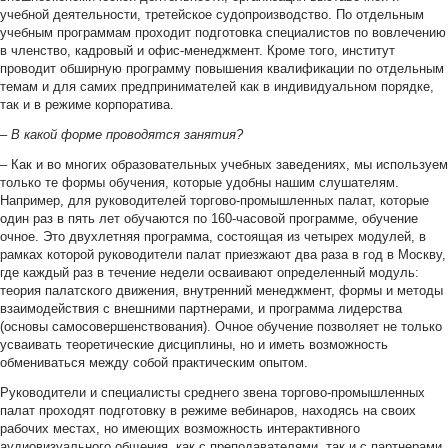
учебной деятельности, третейское судопроизводство. По отдельным
учебным программам проходит подготовка специалистов по вовлечению
в членство, кадровый и офис-менеджмент. Кроме того, институт
проводит обширную программу повышения квалификации по отдельным
темам и для самих предпринимателей как в индивидуальном порядке,
так и в режиме корпоратива.
–
В какой форме проводятся занятия?
– Как и во многих образовательных учебных заведениях, мы используем
только те формы обучения, которые удобны нашим слушателям.
Например, для руководителей торгово-промышленных палат, которые
один раз в пять лет обучаются по 160-часовой программе, обучение
очное. Это двухлетняя программа, состоящая из четырех модулей, в
рамках которой руководители палат приезжают два раза в год в Москву,
где каждый раз в течение недели осваивают определенный модуль:
теория палатского движения, внутренний менеджмент, формы и методы
взаимодействия с внешними партнерами, и программа лидерства
(основы самосовершенствования). Очное обучение позволяет не только
усваивать теоретические дисциплины, но и иметь возможность
обмениваться между собой практическим опытом.
Руководители и специалисты среднего звена торгово-промышленных
палат проходят подготовку в режиме вебинаров, находясь на своих
рабочих местах, но имеющих возможность интерактивного
аудиовизуального общения, как с преподавателями, так и с партнерами