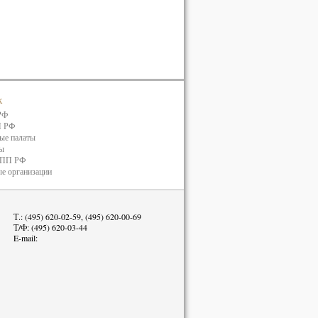
к
РФ
П РФ
ые палаты
ты
ТПП РФ
е организации
Т.: (495) 620-02-59, (495) 620-00-69
Т/Ф: (495) 620-03-44
E-mail: