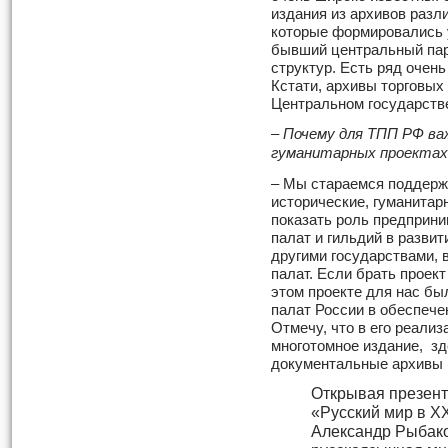
издания из архивов разли
которые формировались у
бывший центральный пар
структур. Есть ряд очен
Кстати, архивы торговых 
Центральном государств
– Почему для ТПП РФ ва
гуманитарных проекта
– Мы стараемся поддерж
исторические, гуманитар
показать роль предприни
палат и гильдий в развит
другими государствами, 
палат. Если брать проект
этом проекте для нас бы
палат России в обеспече
Отмечу, что в его реализ
многотомное издание, зд
документальные архивы
Открывая презент
«Русский мир в Х
Александр Рыбако