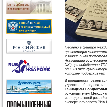
Недавно
в
Центре между
презентация многотомн
Издание было подготовл
Ассоциации исследовате
XXI
) при содействии Т
один из ряда гуманитар
которые поддерживает 
В преддверии презентац
удалось побеседовать с
Геннадием Бордюговы
руководителем Междунар
исследователей российс
экспертного совета РИА 