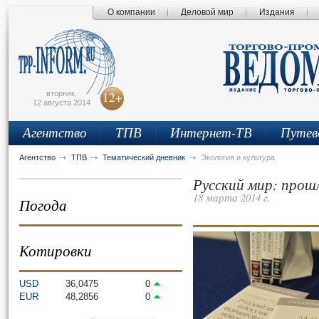
О компании
Деловой мир
Издания
сьмо
айта
вторник,
12+
12 августа 2014
Агентство
ТПВ
Интернет-ТВ
Путев
Агентство
ТПВ
Тематический дневник
Экология и культура
Русский мир: прош
18 марта 2014 г.
Погода
Котировки
USD
36,0475
0
EUR
48,2856
0