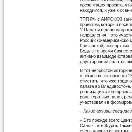
презентация проекта, чт
находимся, и уже к осени
ТПП РФ с АИРО-ХХI зан
проектом, который посв
У Палаты в данном проек
направления – это участ
Российско-американской,
британской, экспортных 
Ведь в то время бизнес-
активно взаимодействов
двусторонние палаты, эк
В тот непростой историч
в регионах, которые до 1
отметить, что уже тогда 
палата во Владивостоке.
реализации этого проекта
роль торговых палат, ре
участвовали в формиров
– Какие архивы специа
– Это прежде всего Цент
Санкт-Петербурге. Также
очень широко известны: 