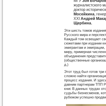
МГУ
Зоя Бочаро
журналистского 
доктор историчес
Мосейкина
, ген
XXI
Андрей Мак
Щербина.
Эти шесть томов издани
Русского мира и перспект
Каждый том освещает св
сюжетами при издании кн
эмигрантам и эмиграции,
миру, примерная численн
объединения представите
(общественные организаци
д.)
Этот труд был готов три 
сложно найти организаци
процесс издания. И здес
давним партнерам ТПП РФ
книг. В данных трудах от
судьбы бизнесменов, кот
рубежом успешно продви