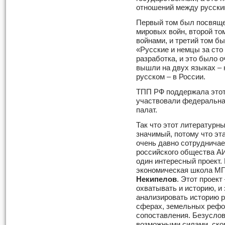
отношений между русски
Первый том был посвяще
мировых войн, второй т
войнами, и третий том б
«Русские и немцы за сто
разработка, и это было 
вышли на двух языках – 
русском – в России.
ТПП РФ поддержала этот 
участвовали федеральна
палат.
Так что этот литературны
значимый, потому что эт
очень давно сотруднича
российского общества АИ
один интересный проект.
экономическая школа МГ
Некипелов
. Этот проект
охватывать и историю, и 
анализировать историю 
сферах, земельных рефо
сопоставления. Безусло
возможными силами, ско