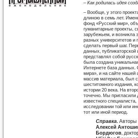
– Как родилась идея соз
–
Вообще, у этого проект
длиною в семь лет. Именн
фонд «Русский мир», объ
гуманитарные проекты, с
зарубежьем, и возникла э
разных университетов и 
сделать первый шаг. Пер
данных, публикаторской 
представлял собой русски
была создана уникальная
Интернете база данных. 
мира», и на сайте нашей
массив материала, был с
шеститомного издания, 
истории 20 века. На вто
точечно. Мы пригласили
известного специалиста,
исследовании той или ин
тот или иной период.
Справка
.
Авторы 
Алексей Антоши
Бордюгов
, докт