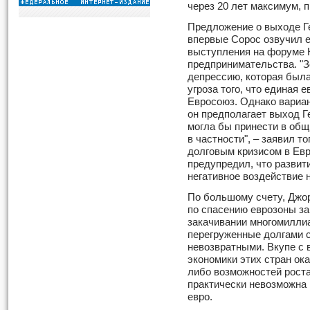
через 20 лет максимум, 
Предложение о выходе Ге
впервые Сорос озвучил е
выступления на форуме 
предпринимательства. "З
депрессию, которая была
угроза того, что единая 
Евросоюз. Однако вариа
он предполагает выход Г
могла бы принести в общ
в частности", – заявил т
долговым кризисом в Ев
предупредил, что развит
негативное воздействие н
По большому счету, Джор
по спасению еврозоны з
закачивании многомилли
перегруженные долгами с
невозвратными. Вкупе с
экономики этих стран о
либо возможностей роста,
практически невозможна и
евро.