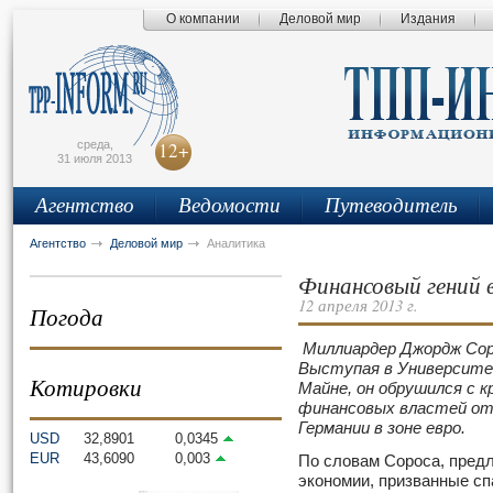
О компании
Деловой мир
Издания
сьмо
айта
среда,
12+
31 июля 2013
Агентство
Ведомости
Путеводитель
Агентство
Деловой мир
Аналитика
Финансовый гений 
12 апреля 2013 г.
Погода
Миллиардер Джордж Сор
Выступая в Университе
Котировки
Майне, он обрушился с 
финансовых властей от
Германии в зоне евро.
USD
32,8901
0,0345
EUR
43,6090
0,003
По словам Сороса, пред
экономии, призванные сп