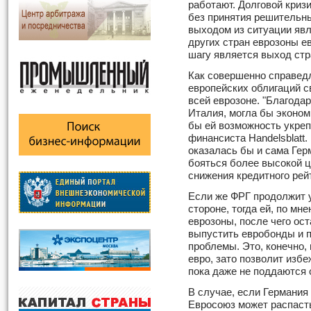
работают. Долговой кризи
без принятия решительн
выходом из ситуации яв
других стран еврозоны е
шагу является выход стр
Как совершенно справед
европейских облигаций с
всей еврозоне. "Благодар
Италия, могла бы эконом
бы ей возможность укреп
финансиста Handelsblatt
оказалась бы и сама Гер
бояться более высокой 
снижения кредитного рей
Если же ФРГ продолжит у
стороне, тогда ей, по мн
еврозоны, после чего ос
выпустить евробонды и 
проблемы. Это, конечно,
евро, зато позволит изб
пока даже не поддаются 
В случае, если Германия н
Евросоюз может распасть