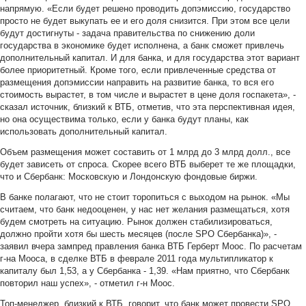
напрямую. «Если будет решено проводить допэмиссию, государство
просто не будет выкупать ее и его доля снизится. При этом все цели
будут достигнуты - задача правительства по снижению доли
государства в экономике будет исполнена, а банк сможет привлечь
дополнительный капитал. И для банка, и для государства этот вариант
более приоритетный. Кроме того, если привлеченные средства от
размещения допэмиссии направить на развитие банка, то вся его
стоимость вырастет, в том числе и вырастет в цене доля госпакета», -
сказал источник, близкий к ВТБ, отметив, что эта перспективная идея,
но она осуществима только, если у банка будут планы, как
использовать дополнительный капитал.
Объем размещения может составить от 1 млрд до 3 млрд долл., все
будет зависеть от спроса. Скорее всего ВТБ выберет те же площадки,
что и Сбербанк: Московскую и Лондонскую фондовые биржи.
В банке полагают, что не стоит торопиться с выходом на рынок. «Мы
считаем, что банк недооценен, у нас нет желания размещаться, хотя
будем смотреть на ситуацию. Рынок должен стабилизироваться,
должно пройти хотя бы шесть месяцев (после SPO Сбербанка)», -
заявил вчера зам­пред правления банка ВТБ Герберт Моос. По расчетам
г-на Мооса, в сделке ВТБ в феврале 2011 года мультипликатор к
капиталу был 1,53, а у Сбербанка - 1,39. «Нам приятно, что Сбербанк
повторил наш успех», - отметил г-н Моос.
Топ-менеджер, близкий к ВТБ, говорит, что банк может про­вести SPO,