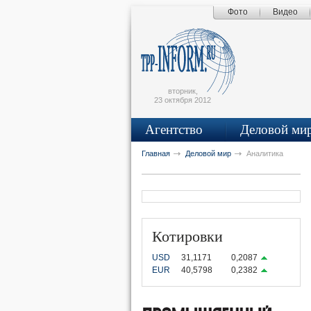
Фото
Видео
Поиск по сайту
Главная страница
Написать письмо
Карта сайта
tpprf
вторник,
23 октября 2012
Агентство
Деловой ми
рус
eng
Главная
Деловой мир
Аналитика
Котировки
USD
31,1171
0,2087
EUR
40,5798
0,2382
OK
UTUBE
VKONTAKTE