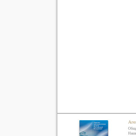
Аге
Обща
Наши