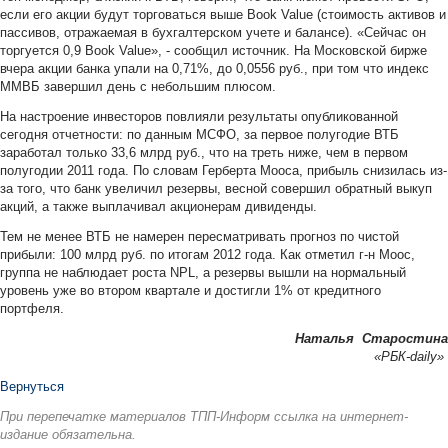
если его акции будут торговаться выше Book Value (стоимость активов и
пассивов, отражаемая в бухгалтер­ском учете и балансе). «Сейчас он
торгуется 0,9 Book Value», - сообщил источник. На Московской бирже
вчера акции банка упали на 0,71%, до 0,0556 руб., при том что индекс
ММВБ завершил день с небольшим плюсом.
На настроение инвесторов повлияли результаты опубликованной
сегодня отчетности: по данным МСФО, за первое полугодие ВТБ
заработал только 33,6 млрд руб., что на треть ниже, чем в первом
полугодии 2011 года. По словам Герберта Мооса, прибыль снизилась из-
за того, что банк увеличил резервы, весной совершил обратный выкуп
акций, а также выплачивал акционерам дивиденды.
Тем не менее ВТБ не намерен пересматривать прогноз по чистой
прибыли: 100 млрд руб. по итогам 2012 года. Как отметил г-н Моос,
группа не наблюдает роста NPL, а резервы вышли на нормальный
уровень уже во втором квартале и достигли 1% от кредитного
портфеля.
Наталья Старостина
«РБК-
daily
»
Вернуться
При перепечатке материалов ТПП-Информ ссылка на интернет-
издание обязательна.