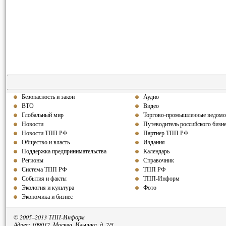
Безопасность и закон
Аудио
ВТО
Видео
Глобальный мир
Торгово-промышленные ведомо
Новости
Путеводитель российского бизн
Новости ТПП РФ
Партнер ТПП
РФ
Общество и власть
Издания
Поддержка предпринимательства
Календарь
Регионы
Справочник
Система ТПП РФ
ТПП РФ
События и факты
ТПП-Информ
Экология и культура
Фото
Экономика и бизнес
© 2005–2013 ТПП-Информ
Адрес: 109012, Москва, Ильинка, д. 2/5