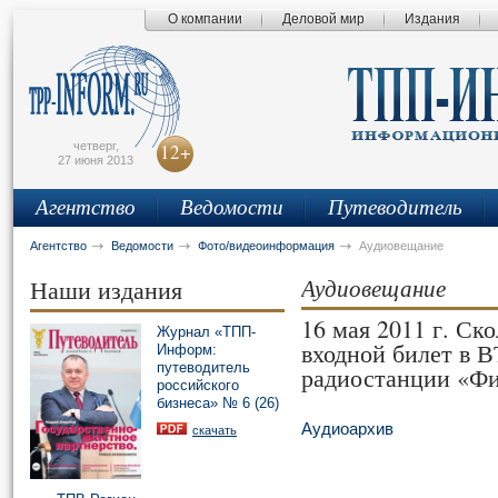
О компании
Деловой мир
Издания
сьмо
айта
четверг,
12+
27 июня 2013
Агентство
Ведомости
Путеводитель
Агентство
Ведомости
Фото/видеоинформация
Аудиовещание
Аудиовещание
Наши издания
16 мая 2011 г. Ско
Журнал «ТПП-
входной билет в 
Информ:
путеводитель
радиостанции «Ф
российского
бизнеса» № 6 (26)
Аудиоархив
скачать