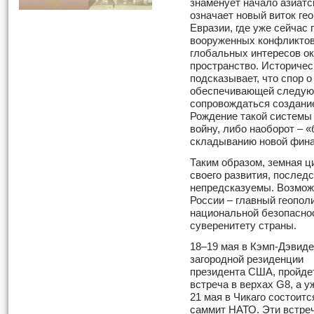
знаменует начало азиатск
означает новый виток ге
Евразии, где уже сейчас 
вооруженных конфликтов.
глобальных интересов ок
пространство. Историчес
подсказывает, что спор 
обеспечивающей следующ
сопровождаться создани
Рождение такой системы
войну, либо наоборот – 
складыванию новой фина
Таким образом, земная ц
своего развития, последс
непредсказуемы. Возмож
России – главный геопол
национальной безопаснос
суверенитету страны.
18–19 мая в Кэмп-Дэвиде
загородной резиденции
президента США, пройде
встреча в верхах G8, а у
21 мая в Чикаго состоитс
саммит НАТО. Эти встреч