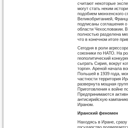
считают некоторые экспе
могут стать неким истор
подобием мюнхенского сго
Великобританией, Франц
подписаны соглашения о
области Чехословакии. 
полностью разделена ме
что в конечном итоге при
Сегодня в роли агрессо
союзники по НАТО. На р
геополитический конкуре
сыграть Сирия, вокруг к
торги». Ареной начала во
Польшей в 1939 года, мо
частности территория Ира
развернута мощная групп
Приготовления к войне п
Предпринимаются активн
антисирийскую кампанию
Ираном.
Иранский феномен
Находясь в Иране, сразу
государство подвергает