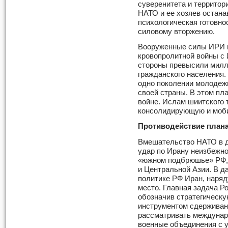
суверенитета и террито
НАТО и ее хозяев остана
психологическая готовно
силовому вторжению.
Вооруженные силы ИРИ 
кровопролитной войны с 
стороны превысили милли
гражданского населения.
одно поколении молодежи
своей страны. В этом пла
войне. Ислам шиитского 
консолидирующую и моб
Противодействие план
Вмешательство НАТО в д
удар по Ирану неизбежно
«южном подбрюшье» РФ, и
и Центральной Азии. В д
политике РФ Иран, наряд
место. Главная задача Ро
обозначив стратегическу
инструментом сдерживан
рассматривать междунар
военные объединения с 