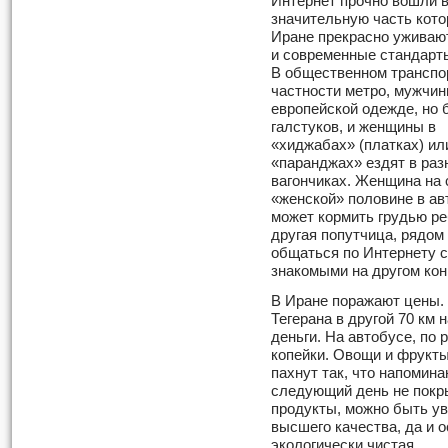
Интернет прочно вошли в
значительную часть кот
Иране прекрасно уживают
и современные стандарт
В общественном транспор
частности метро, мужчин
европейской одежде, но 
галстуков, и женщины в
«хиджабах» (платках) ил
«паранджах» ездят в раз
вагончиках. Женщина на 
«женской» половине в ав
может кормить грудью ре
другая попутчица, рядом
общаться по Интернету 
знакомыми на другом кон
В Иране поражают цены. 
Тегерана в другой 70 км 
деньги. На автобусе, по 
копейки. Овощи и фрукты
пахнут так, что напомина
следующий день не покр
продукты, можно быть ув
высшего качества, да и 
экологически чистая.