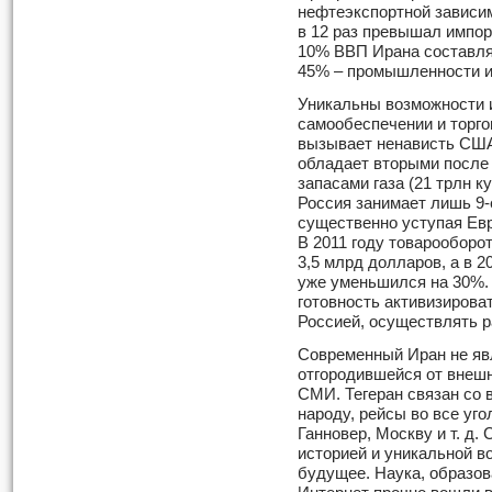
нефтеэкспортной зависим
в 12 раз превышал импорт
10% ВВП Ирана составляе
45% – промышленности и
Уникальны возможности 
самообеспечении и торго
вызывает ненависть США
обладает вторыми после
запасами газа (21 трлн к
Россия занимает лишь 9-
существенно уступая Ев
В 2011 году товарооборо
3,5 млрд долларов, а в 2
уже уменьшился на 30%.
готовность активизирова
Россией, осуществлять р
Современный Иран не явл
отгородившейся от внешн
СМИ. Тегеран связан со 
народу, рейсы во все уго
Ганновер, Москву и т. д.
историей и уникальной в
будущее. Наука, образо