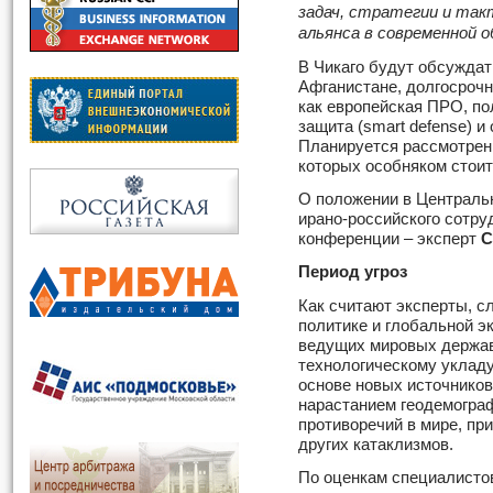
задач, стратегии и так
альянса в современной 
В Чикаго будут обсуждат
Афганистане, долгосроч
как европейская ПРО, по
защита (smart defense) и
Планируется рассмотрени
которых особняком стоит
О положении в Центральн
ирано-российского сотру
конференции – эксперт
С
Период угроз
Как считают эксперты, 
политике и глобальной э
ведущих мировых держа
технологическому укладу 
основе новых источников
нарастанием геодемогра
противоречий в мире, пр
других катаклизмов.
По оценкам специалистов