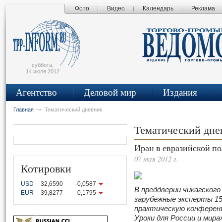
Фото
Видео
Календарь
Реклама
сьмо
айта
суббота,
14 июля 2012
Агентство
Деловой мир
Издания
Главная
Тематический дневник
Тематический дн
Иран в евразийской п
07 мая 2012 г.
Котировки
USD
32,6590
-0,0587
В преддверии чикагског
EUR
39,8277
-0,1795
зарубежные эксперты 15
практическую конферен
Уроки для России и мира