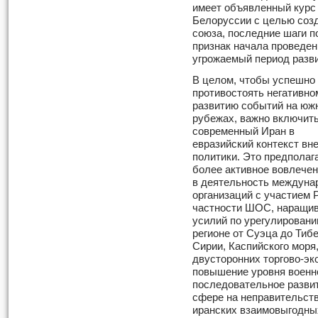
имеет объявленный курс 
Белоруссии с целью созд
союза, последние шаги п
признак начала проведен
угрожаемый период разви
В целом, чтобы успешно
противостоять негативно
развитию событий на юж
рубежах, важно включит
современный Иран в
евразийский контекст вн
политики. Это предполаг
более активное вовлече
в деятельность междуна
организаций с участием Р
частности ШОС, наращив
усилий по урегулирован
регионе от Суэца до Тибе
Сирии, Каспийского мор
двусторонних торгово-эк
повышение уровня военно
последовательное развит
сфере на неправительств
иранских взаимовыгодны