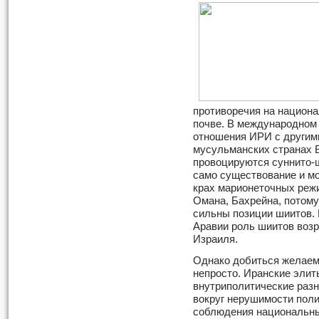
противоречия на национа
почве. В международном
отношения ИРИ с другими
мусульманских странах 
провоцируются суннито-ш
само существование и м
крах марионеточных реж
Омана, Бахрейна, потому
сильны позиции шиитов.
Аравии роль шиитов возр
Израиля.
Однако добиться желаем
непросто. Иранские элит
внутриполитические разн
вокруг нерушимости поли
соблюдения национальны