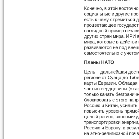
Конечно, в этой восточно
социальные и другие про
есть к чему стремиться 
процветающее государст
наглядный пример незави
других стран мира. ИРИ 
мира, которые в действи
развиваются не под внеш
самостоятельно с учетом
Планы НАТО
Цель – дальнейшая дест
регионе от Суэца до Тиб
карты Евразии. Обладая 
частью сердцевины («хар
только качать безгранич
блокировать с этого нап
Россию и Китай, усилить
повысить уровень прямой
целый регион, экономику
транспортировки энергии
Россию и Европу, в резу
на этно-религиозной почв