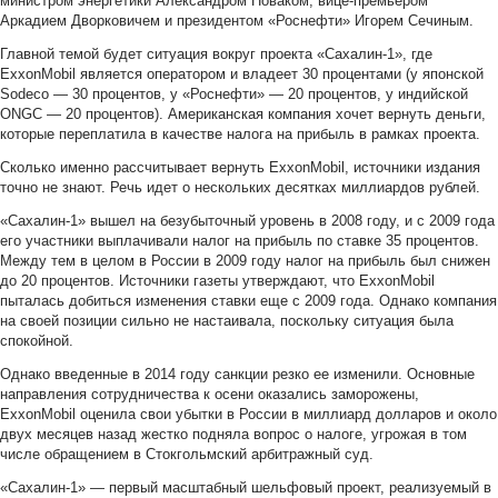
министром энергетики Александром Новаком, вице-премьером
Аркадием Дворковичем и президентом «Роснефти» Игорем Сечиным.
Главной темой будет ситуация вокруг проекта «Сахалин-1», где
ExxonMobil является оператором и владеет 30 процентами (у японской
Sodeco — 30 процентов, у «Роснефти» — 20 процентов, у индийской
ONGC — 20 процентов). Американская компания хочет вернуть деньги,
которые переплатила в качестве налога на прибыль в рамках проекта.
Сколько именно рассчитывает вернуть ExxonMobil, источники издания
точно не знают. Речь идет о нескольких десятках миллиардов рублей.
«Сахалин-1» вышел на безубыточный уровень в 2008 году, и с 2009 года
его участники выплачивали налог на прибыль по ставке 35 процентов.
Между тем в целом в России в 2009 году налог на прибыль был снижен
до 20 процентов. Источники газеты утверждают, что ExxonMobil
пыталась добиться изменения ставки еще с 2009 года. Однако компания
на своей позиции сильно не настаивала, поскольку ситуация была
спокойной.
Однако введенные в 2014 году санкции резко ее изменили. Основные
направления сотрудничества к осени оказались заморожены,
ExxonMobil оценила свои убытки в России в миллиард долларов и около
двух месяцев назад жестко подняла вопрос о налоге, угрожая в том
числе обращением в Стокгольмский арбитражный суд.
«Сахалин-1» — первый масштабный шельфовый проект, реализуемый в