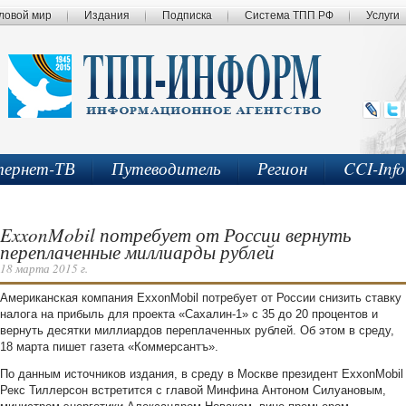
ловой мир
Издания
Подписка
Система ТПП РФ
Услуги
ернет-ТВ
Путеводитель
Регион
CCI-Inf
ExxonMobil потребует от России вернуть
переплаченные миллиарды рублей
18 марта 2015 г.
Американская компания ExxonMobil потребует от России снизить ставку
налога на прибыль для проекта «Сахалин-1» с 35 до 20 процентов и
вернуть десятки миллиардов переплаченных рублей. Об этом в среду,
18 марта пишет газета «Коммерсантъ».
По данным источников издания, в среду в Москве президент ExxonMobil
Рекс Тиллерсон встретится с главой Минфина Антоном Силуановым,