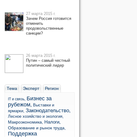
27 марта 2015 г.
Зачем Россия готовится
отменить
продовольственные
санкции?
26 марта 2015 г.
Путин – самый честный
политический лидер
Тема
Эксперт
Регион
Бизнес за
IT и связь,
рубежом,
Выставки и
Законодательство,
ярмарки,
Лесное хозяйство и экология,
Налоги,
Макроэкономика,
Образование и рынок труда,
Поддержка