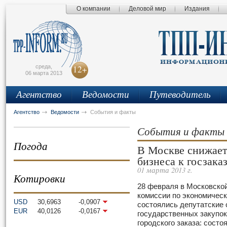
О компании
Деловой мир
Издания
сьмо
айта
среда,
12+
06 марта 2013
Агентство
Ведомости
Путеводитель
Агентство
Ведомости
События и факты
События и факты
Погода
В Москве снижает
бизнеса к госзака
01 марта 2013 г.
Котировки
28 февраля в Московской
комиссии по экономическ
USD
30,6963
-0,0907
состоялись депутатские
EUR
40,0126
-0,0167
государственных закупок
городского заказа: состо