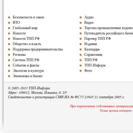
Безопасность и закон
Аудио
ВТО
Видео
Глобальный мир
Торгово-промышленные ведомо
Новости
Путеводитель российского бизн
Новости ТПП РФ
Партнер ТПП
РФ
Общество и власть
Издания
Поддержка предпринимательства
Календарь
Регионы
Справочник
Система ТПП РФ
ТПП РФ
События и факты
ТПП-Информ
Экология и культура
Фото
Экономика и бизнес
© 2005–2013 ТПП-Информ
Адрес: 109012, Москва, Ильинка, д. 2/5
Свидетельство о регистрации СМИ ИА № ФС77-21645 21 сентября 2005 г.
При перепечатке собственных материалов
Точка зрения авторов