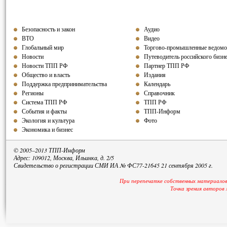
Безопасность и закон
Аудио
ВТО
Видео
Глобальный мир
Торгово-промышленные ведомо
Новости
Путеводитель российского бизн
Новости ТПП РФ
Партнер ТПП
РФ
Общество и власть
Издания
Поддержка предпринимательства
Календарь
Регионы
Справочник
Система ТПП РФ
ТПП РФ
События и факты
ТПП-Информ
Экология и культура
Фото
Экономика и бизнес
© 2005–2013 ТПП-Информ
Адрес: 109012, Москва, Ильинка, д. 2/5
Свидетельство о регистрации СМИ ИА № ФС77-21645 21 сентября 2005 г.
При перепечатке собственных материалов
Точка зрения авторов