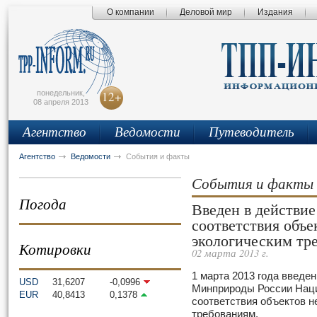
О компании
Деловой мир
Издания
сьмо
айта
понедельник,
12+
08 апреля 2013
Агентство
Ведомости
Путеводитель
Агентство
Ведомости
События и факты
События и факты
Погода
Введен в действие
соответствия объ
экологическим тр
Котировки
02 марта 2013 г.
1 марта 2013 года введе
USD
31,6207
-0,0996
Минприроды России Наци
EUR
40,8413
0,1378
соответствия объектов 
требованиям.