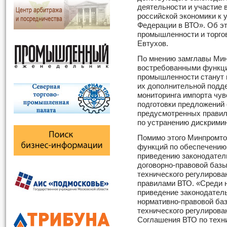
деятельности и участие 
российской экономики к 
Федерации в ВТО». Об э
промышленности и торго
Евтухов.
По мнению замглавы Мин
востребованными функци
промышленности станут 
их дополнительной подде
мониторинга импорта чув
подготовки предложений 
предусмотренных правил
по устранению дискрими
Помимо этого Минпромто
функций по обеспечению
приведению законодател
договорно-правовой базы
технического регулирова
правилами ВТО. «Среди н
приведение законодател
нормативно-правовой ба
технического регулирова
Соглашения ВТО по техни