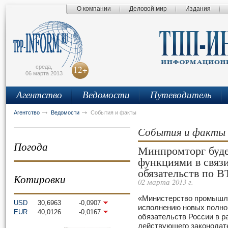
О компании
Деловой мир
Издания
сьмо
айта
среда,
12+
06 марта 2013
Агентство
Ведомости
Путеводитель
Агентство
Ведомости
События и факты
События и факты
Погода
Минпромторг буде
функциями в связ
обязательств по 
Котировки
02 марта 2013 г.
«Министерство промышле
USD
30,6963
-0,0907
исполнению новых полно
EUR
40,0126
-0,0167
обязательств России в р
действующего законодат