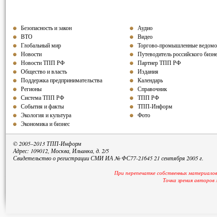
Безопасность и закон
Аудио
ВТО
Видео
Глобальный мир
Торгово-промышленные ведомо
Новости
Путеводитель российского бизн
Новости ТПП РФ
Партнер ТПП
РФ
Общество и власть
Издания
Поддержка предпринимательства
Календарь
Регионы
Справочник
Система ТПП РФ
ТПП РФ
События и факты
ТПП-Информ
Экология и культура
Фото
Экономика и бизнес
© 2005–2013 ТПП-Информ
Адрес: 109012, Москва, Ильинка, д. 2/5
Свидетельство о регистрации СМИ ИА № ФС77-21645 21 сентября 2005 г.
При перепечатке собственных материалов
Точка зрения авторов