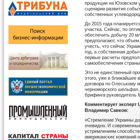
продукции на Юзовском у
сценарии развития событ
собственных углеводоро
До 2015 года планируетс
участка. Сейчас, по опт
обеспечить добычу 20 мл
предполагают, что объем
учесть, что сейчас Украи
год, а собственная добыч
первые расчеты предпол
самообеспечения страны 
Это не единственный про
этого, уже в ближайшее
договора по Олеському 
черноморского шельфа»,
брифинга руководитель 
Комментирует эксперт 
Владимир Савков:
«Стремление Украины до
очевидно. И современные
устремлениям способств
американских компаний 