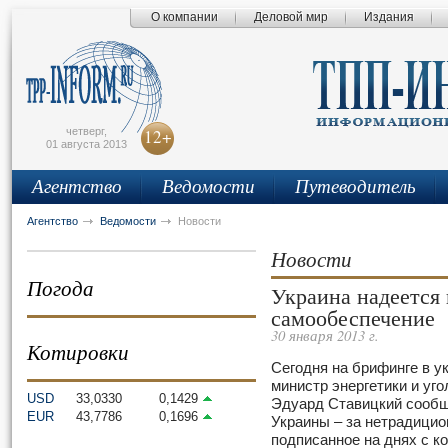
О компании
Деловой мир
Издания
сьмо
айта
четверг,
12+
01 августа 2013
Агентство
Ведомости
Путеводитель
Агентство
Ведомости
Новости
Новости
Погода
Украина надеется 
самообеспечение
30 января 2013 г.
Котировки
Сегодня на брифинге в у
министр энергетики и у
USD
33,0330
0,1429
Эдуард Ставицкий сообщ
EUR
43,7786
0,1696
Украины – за нетрадицио
подписанное на днях с к