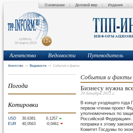
О компании
Деловой мир
Издания
сьмо
айта
суббота,
12+
02 марта 2013
Агентство
Ведомости
Путеводитель
Агентство
Ведомости
События и факты
События и факты
Погода
Бизнесу нужна вс
29 декабря 2012 г.
Котировки
В конце уходящего года 
первом чтении проект Фе
уполномоченных по защи
USD
30,6381
0,1257
Российской Федерации». 
EUR
40,0563
-0,0461
поправки к этому законо
Комитет Госдумы по эко