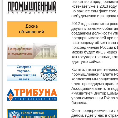
развитию и предпринима
истекает уже в 2013 год
но важнее сам факт того,
омбудсменов и их права 
2012 год запомнится рос
двумя главными события
созданием должности уп
предпринимателей при пр
настоящему объективно 
присоединения России к 
можно будет лишь через 
как государственных, та
идет уже сейчас.
Кстати, такая деятельно
промышленной палате Рос
коллективным защитнико
член президиума правле
Ассоциации агентств под
«Развитие» Виктор Ерма
уполномоченным РФ по з
бизнеса.
Счет предприимчивым лю
делом, идет у нас в стр