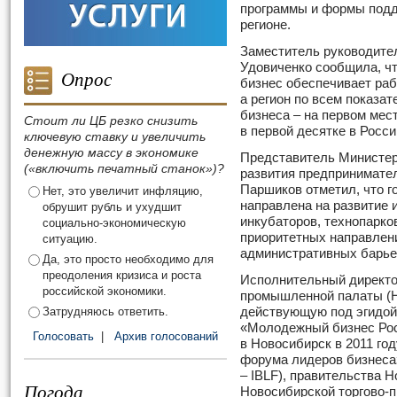
программы и формы подде
регионе.
Заместитель руководите
Удовиченко сообщила, ч
Опрос
бизнес обеспечивает раб
а регион по всем показат
бизнеса – на первом мес
Стоит ли ЦБ резко снизить
в первой десятке в Росси
ключевую ставку и увеличить
денежную массу в экономике
Представитель Министер
(«включить печатный станок»)?
развития предпринимате
Паршиков отметил, что 
Нет, это увеличит инфляцию,
направлена на развитие 
обрушит рубль и ухудшит
инкубаторов, технопарков
социально-экономическую
приоритетных направлен
ситуацию.
административных барьер
Да, это просто необходимо для
преодоления кризиса и роста
Исполнительный директо
российской экономики.
промышленной палаты (
Затрудняюсь ответить.
действующую под эгидо
«Молодежный бизнес Ро
Голосовать
|
Архив голосований
в Новосибирск в 2011 го
форума лидеров бизнеса» 
– IBLF), правительства 
Погода
Новосибирской торгово-