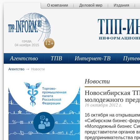
О компании
Деловой мир
Издания
сьмо
айта
среда,
12+
04 ноября 2015
Агентство
ТПВ
Интернет-ТВ
Путев
Агентство
Новости
Новости
Новосибирская ТП
молодежного пред
16 октября 2012 г.
16 октября на открывше
«Сибирском бизнес-фору
«Молодежный бизнес Сиб
представители органов 
предпринимательства пр