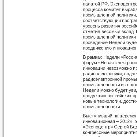
палатой РФ, Экспоцентро
процесса комитет выраб
промышленной политики,
соответствующий програ
уровень развития россий
отметил весомый вклад 
промышленной политики 
проведение Недели буде
продвижению инновацион
В рамках Недели «Россия
форум «Новая электроник
инновации невозможно пр
радиоэлектроники, подч
радиоэлектронной пром
промышленности и торго
Недели можно будет уви
продукцию российских пр
новые технологии, дости
промышленности.
Выступивший на церемон
инновационная – 2012» 
«Экспоцентр» Сергей Бед
конгрессные мероприяти