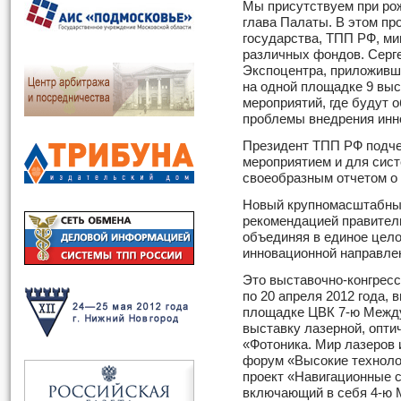
Мы присутствуем при рож
глава Палаты. В этом пр
государства, ТПП РФ, мин
различных фондов. Серг
Экспоцентра, приложивше
на одной площадке 9 выс
мероприятий, где будут 
проблемы внедрения инн
Президент ТПП РФ подче
мероприятием и для сист
своеобразным отчетом о 
Новый крупномасштабный
рекомендацией правител
объединяя в единое цел
инновационной направле
Это выставочно-конгресс
по 20 апреля 2012 года,
площадке ЦВК 7-ю Межд
выставку лазерной, опти
«Фотоника. Мир лазеров 
форум «Высокие техноло
проект «Навигационные с
включающий в себя 4-ю