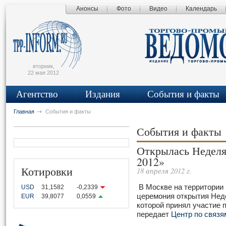
Анонсы
Фото
Видео
Календарь
сьмо
айта
вторник,
22 мая 2012
Агентство
Издания
События и факты
Главная
События и факты
События и факты
Открылась Неделя
2012»
Котировки
18 апреля 2012 г.
В Москве на территории
USD
31,1582
-0,2339
церемония открытия Неде
EUR
39,8077
0,0559
которой принял участие 
передает
Центр по связ