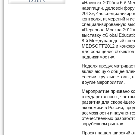
«Навитех-2012» и 6-й М
навигации, деловой фору
2012», 4-ю специализиро
контроля, измерений и и
специализированную выс
«Персонал Москва-2012»
выставку «Global Educati
8-й Международный спе
MEDSOFT'2012 и конфер
для оснащения объектов
недвижимости».
Неделя предусматривает
включающую общее плена
сессии, круглые столы, п
другие мероприятия.
Мероприятие призвано к
государственных, частн
развития для скорейшег
экономики в России, пр
возможности и научно-т
отечественных разработо
зарубежном рынках.
Проект нашел широкий от