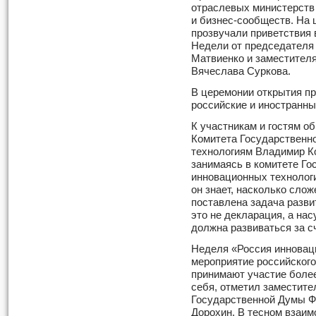
отраслевых министерств
и бизнес-сообществ. На
прозвучали приветствия 
Недели от председателя
Матвиенко и заместител
Вячеслава Суркова.
В церемонии открытия п
российские и иностранны
К участникам и гостям о
Комитета Государственн
технологиям Владимир Ко
занимаясь в комитете Г
инновационных технологи
он знает, насколько сло
поставлена задача разви
это не декларация, а на
должна развиваться за с
Неделя «Россия инноваци
мероприятие российского
принимают участие более
себя, отметил заместите
Государственной Думы 
Дорохин. В тесном взаи