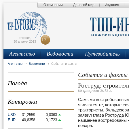
О компании
Деловой мир
Издания
сьмо
айта
вторник,
12+
30 апреля 2013
Агентство
Ведомости
Путеводитель
Агентство
Ведомости
События и факты
События и факты
Погода
Роструд: строите
08 февраля 2012 г.
Котировки
Самыми востребованными
являются те, которые св
трактористы, бульдозери
USD
31,2559
0,0363
заявил глава Роструда Ю
EUR
40,8358
0,1723
наименее востребованы –
повара.