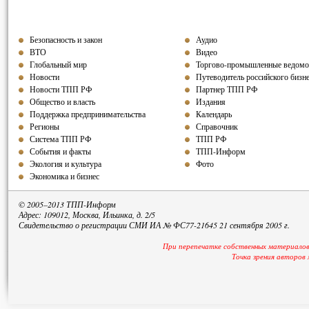
Безопасность и закон
Аудио
ВТО
Видео
Глобальный мир
Торгово-промышленные ведомо
Новости
Путеводитель российского бизн
Новости ТПП РФ
Партнер ТПП
РФ
Общество и власть
Издания
Поддержка предпринимательства
Календарь
Регионы
Справочник
Система ТПП РФ
ТПП РФ
События и факты
ТПП-Информ
Экология и культура
Фото
Экономика и бизнес
© 2005–2013 ТПП-Информ
Адрес: 109012, Москва, Ильинка, д. 2/5
Свидетельство о регистрации СМИ ИА № ФС77-21645 21 сентября 2005 г.
При перепечатке собственных материалов
Точка зрения авторов