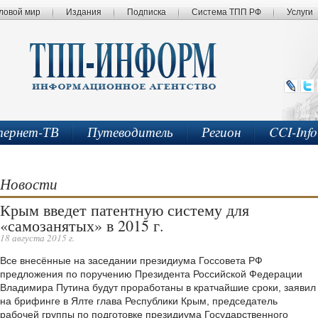
ловой мир
Издания
Подписка
Система ТПП РФ
Услуги
ернет-ТВ
Путеводитель
Регион
CCI-Inf
Новости
Крым введет патентную систему для
«самозанятых» в 2015 г.
18 августа 2015 г.
Все внесённые на заседании президиума Госсовета РФ
предложения по поручению Президента Российской Федерации
Владимира Путина будут проработаны в кратчайшие сроки, заявил
на брифинге в Ялте глава Республики Крым, председатель
рабочей группы по подготовке президиума Государственного