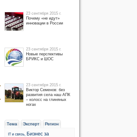
23 сентября 2015 г.
Почему «не идут»
инновации в России
23 сентября 2015 г.
Новые перспективы
БРИКС и ШОС
23 сентября 2015 г.
Виктор Семенов: без
развития села наш АПК
– колосс на глиняных
ногах
Тема
Эксперт
Регион
Бизнес за
IT и связь,