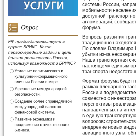
системы России, напр
мобильности населения
доступной транспортно
агломераций, сообщает
Опрос
форума.
Вопросы развития тра
РФ председательствует в
традиционно находятся
группе БРИКС. Какие
По словам Владимира П
первоочередные задачи и цели
убытки из-за несоверш
должна реализовать Россия,
Наша транспортная сист
используя возможности БРИКС?
настоящему единым ор
Усиление политического и
транспорта недостаточ
культурно-информационного
Формат форума будет по
влияния России в мире.
рамках пленарного зас
Укрепление международной
России и подведомств
безопасности.
совместно с инвестора
Создание более справедливой
перспективы реализаци
международной валютно-
направленных на инте
финансовой системы.
в единую транспортную
Развитие экономики и
вопросов: строительст
продвижение отечественного
внедрение новых видов
бизнеса.
авиационного узла, об