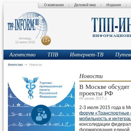
О компании
Деловой мир
Издания
сьмо
айта
пятница,
12+
12 июня 2015
Агентство
ТПВ
Интернет-ТВ
Путев
Агентство
Новости
Новости
В Москве обсудят
проекты РФ
09 июня 2015 г.
2-3 июля 2015 года в М
форум «Транспортные с
мобильность и интегра
консолидации федерал
формирования единой 