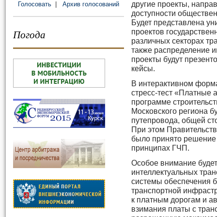
другие проекты, напра
Голосовать
|
Архив голосований
доступности обществен
Будет представлена ун
Погода
проектов государственн
различных секторах тр
также распределение и
проекты будут презент
кейсы.
В интерактивном форм
стресс-тест «Платные 
программе строительст
Московского региона б
путепровода, общей ст
При этом Правительств
было принято решение 
принципах ГЧП.
Особое внимание будет
интеллектуальных тран
системы обеспечения б
транспортной инфрастр
к платным дорогам и а
взимания платы c тран