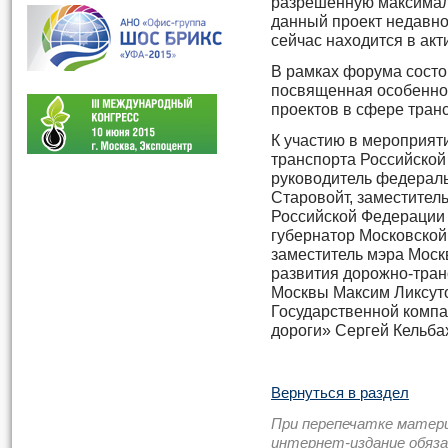
разрешенную максимал
данный проект недавн
сейчас находится в акт
В рамках форума состо
посвященная особенно
проектов в сфере тран
К участию в мероприят
транспорта Российской
руководитель федераль
Старовойт, заместител
Российской Федерации 
губернатор Московской
заместитель мэра Моск
развития дорожно-тран
Москвы Максим Ликсуто
Государственной комп
дороги» Сергей Кельбах
Вернуться в раздел
При перепечатке матер
интернет-издание обяз