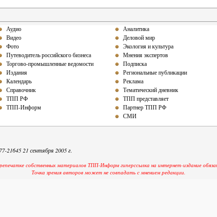
Аудио
Аналитика
Видео
Деловой мир
Фото
Экология и культура
Путеводитель российского бизнеса
Мнения экспертов
Торгово-промышленные ведомости
Подписка
Издания
Региональные публикации
Календарь
Реклама
Справочник
Тематический дневник
ТПП РФ
ТПП представляет
ТПП-Информ
Партнер ТПП РФ
СМИ
-21645 21 сентября 2005 г.
репечатке собственных материалов ТПП-Информ гиперссылка на интернет-издание обяза
Точка зрения авторов может не совпадать с мнением редакции.