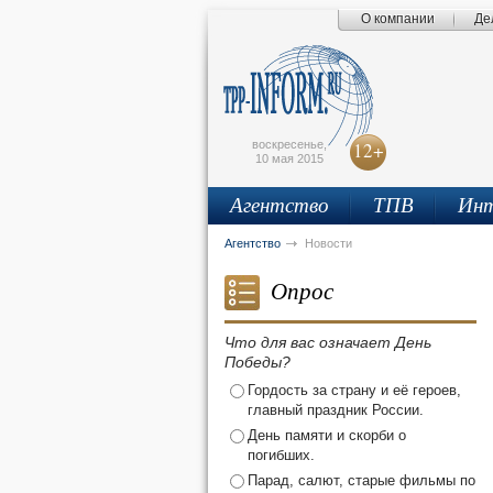
О компании
Де
Поиск по сайту
Главная страница
Написать письмо
Карта сайта
tpprf
E
воскресенье,
12+
10 мая 2015
Агентство
ТПВ
Инт
рус
eng
Агентство
Новости
Опрос
Что для вас означает День
Победы?
Гордость за страну и её героев,
главный праздник России.
День памяти и скорби о
погибших.
Парад, салют, старые фильмы по