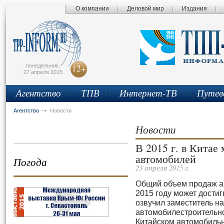
О компании
Деловой мир
Издания
сьмо
айта
понедельник,
12+
27 апреля 2015
Агентство
ТПВ
Интернет-ТВ
Путев
Агентство
Новости
Новости
В 2015 г. в Китае
автомобилей
Погода
23 апреля 2015 г.
Общий объем продаж а
2015 году может достиг
озвучил заместитель н
автомобилестроительн
Китайском автомобиль