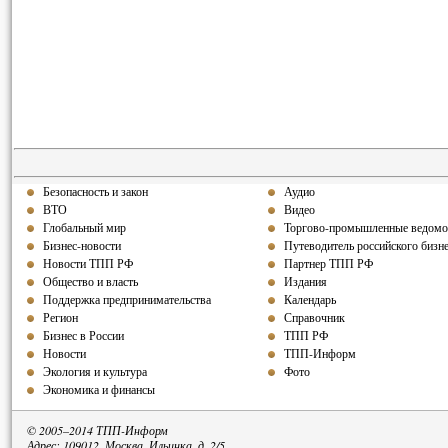
Безопасность и закон
Аудио
ВТО
Видео
Глобальный мир
Торгово-промышленные ведомо
Бизнес-новости
Путеводитель российского бизн
Новости ТПП РФ
Партнер ТПП РФ
Общество и власть
Издания
Поддержка предпринимательства
Календарь
Регион
Справочник
Бизнес в России
ТПП РФ
Новости
ТПП-Информ
Экология и культура
Фото
Экономика и финансы
© 2005–2014 ТПП-Информ
Адрес: 109012, Москва, Ильинка, д. 2/5