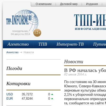
О компании
Деловой мир
Издания
сьмо
айта
понедельник,
12+
04 августа 2014
Агентство
ТПВ
Интернет-ТВ
Путев
Агентство
Новости
Новости
Погода
В РФ началась уб
02 июля 2014 г.
Котировки
По состоянию на 30 июня
Южного, Северо-Кавказс
зерновые культуры обмол
USD
35,7272
0
2,1% к уборочной площад
EUR
47,8244
0
первоначально оприходов
га, сообщается на сайте