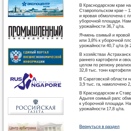
В Краснодарском крае нам
Ставропольском крае – 1
и яровая обмолочена с пл
уборочной площади. Намо
урожайности 36,7 ц/га.
Ячмень озимый и яровой 
или 3,8% к уборочной пл
урожайности 40,7 ц/га (в 20
В хозяйствах Астраханск
раннего картофеля и ово
целом по региону реализо
32,8 тыс. тонн картофеля
В Саратовской области 
3,9 тыс. га, намолочено 2
В Краснодарском и Став
Адыгея озимый рапс обмо
к уборочной площади. На
урожайности 17,8 ц/га.
Вернуться в раздел