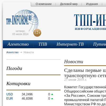
О компании
Деловой мир
Издания
сьмо
айта
четверг,
12+
03 июля 2014
Агентство
ТПВ
Интернет-ТВ
Путев
Агентство
Новости
Новости
Погода
Сделаны первые ш
транспортную сет
25 июня 2014 г.
Котировки
Комитет Государственно
Общероссийским общест
USD
34,2496
0
«За Россию», Союзом тра
EUR
46,8398
0
промышленной палатой Р
Министерством РФ по де