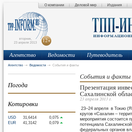
О компании
Деловой мир
Издания
сьмо
айта
вторник,
12+
23 апреля 2013
Агентство
Ведомости
Путеводитель
Агентство
Ведомости
События и факты
События и факты
Погода
Презентация инве
Сахалинской облас
23 апреля 2013 г.
Котировки
23–24 апреля в Токио (Я
кругов «Сахалин – терри
USD
31,6414
0,075
мероприятия состоится п
EUR
41,3142
0,079
потенциала Сахалинской
федеральных органов вла