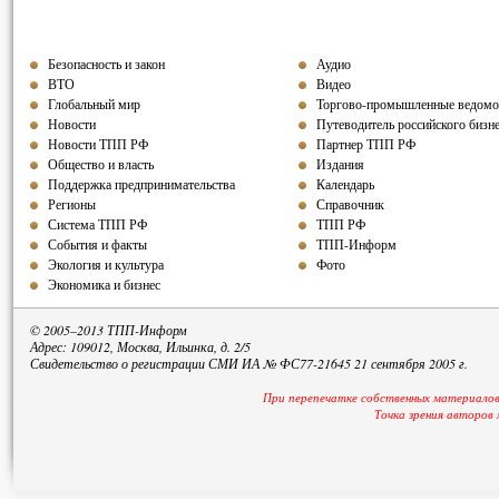
Безопасность и закон
Аудио
ВТО
Видео
Глобальный мир
Торгово-промышленные ведомо
Новости
Путеводитель российского бизн
Новости ТПП РФ
Партнер ТПП
РФ
Общество и власть
Издания
Поддержка предпринимательства
Календарь
Регионы
Справочник
Система ТПП РФ
ТПП РФ
События и факты
ТПП-Информ
Экология и культура
Фото
Экономика и бизнес
© 2005–2013 ТПП-Информ
Адрес: 109012, Москва, Ильинка, д. 2/5
Свидетельство о регистрации СМИ ИА № ФС77-21645 21 сентября 2005 г.
При перепечатке собственных материалов
Точка зрения авторов