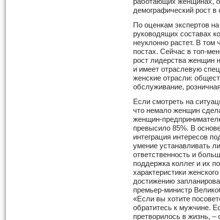
работающих женщинах, об
демографический рост в 
По оценкам экспертов на
руководящих составах ко
неуклонно растет. В том
постах. Сейчас в топ-ме
рост лидерства женщин н
и имеет отраслевую спе
женские отрасли: общест
обслуживание, розничная
Если смотреть на ситуац
что немало женщин сдела
женщин-предпринимателе
превысило 85%. В основе
интеграция интересов по
умение устанавливать ли
ответственность и боль
поддержка коллег и их п
характеристики женского
достижению запланирова
премьер-министр Великоб
«Если вы хотите посовето
обратитесь к мужчине. Е
претворилось в жизнь, –