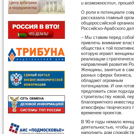
и возможности», проше
О роли и потенциале со
рассказала главный орга
общероссийской организ
Российско-Арабского де
– Мы ставим перед собо
привлечь внимание власт
общества к той позитивн
которую играют женщины
реализации стратегическ
направлений развития Ро
Женщины, занятые в са
разных сферах бизнеса,
обладают огромным
потенциалом. И они гото
предложить свои подход
строительству новой, пе
благоприятного инвестиц
атмосферы творческого 
временем проектов.
В 90-е годы немало жен
деятельностью, чтобы да
наполнить дом спокойст