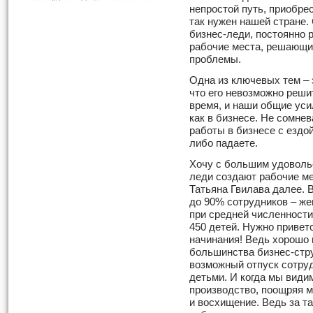
непростой путь, приобре
так нужен нашей стране.
бизнес-леди, постоянно
рабочие места, решающи
проблемы.
Одна из ключевых тем – 
что его невозможно реши
время, и наши общие усил
как в бизнесе. Не сомне
работы в бизнесе с ездой
либо падаете.
Хочу с большим удовольс
леди создают рабочие м
Татьяна Гвилава далее. 
до 90% сотрудников – же
при средней численности
450 детей. Нужно привет
начинания! Ведь хорошо 
большинства бизнес-стру
возможный отпуск сотру
детьми. И когда мы види
производство, поощряя м
и восхищение. Ведь за т