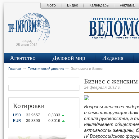
Фото
Видео
Календарь
Реклама
сьмо
айта
среда,
25 июля 2012
Агентство
Деловой мир
Издания
Главная
Тематический дневник
Экономика и бизнес
Бизнес с женским
24 февраля 2012 г.
Котировки
Вопросы женского лиде
и демотивирующих факт
USD
32,9657
0,3333
стиля руководства, а т
EUR
39,8390
0,3016
накладывает общественн
активность женщины, б
IV Всероссийского фор