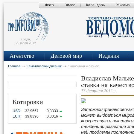
Фото
Видео
Календарь
Реклама
сьмо
айта
среда,
25 июля 2012
Агентство
Деловой мир
Издания
Главная
Тематический дневник
Экономика и бизнес
Владислав Мальке
ставка на качеств
17 февраля 2012 г.
Котировки
Затяжной финансово-эко
USD
32,9657
0,3333
может выбраться мирова
EUR
39,8390
0,3016
конгрессную и выставо
тенденции развития эт
ней проблемы постоянно