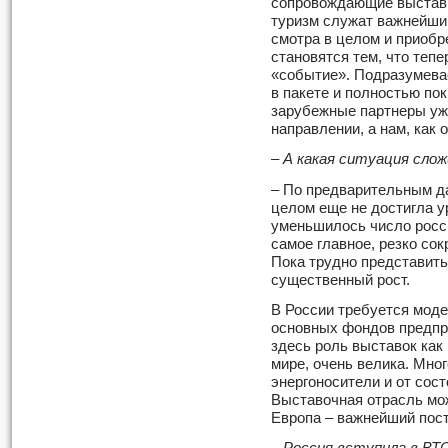
сопровождающие выставк
туризм служат важнейши
смотра в целом и приобр
становятся тем, что тепе
«событие». Подразумевае
в пакете и полностью по
зарубежные партнеры уж
направлении, а нам, как 
– А какая ситуация слож
– По предварительным д
целом еще не достигла у
уменьшилось число росси
самое главное, резко со
Пока трудно представить,
существенный рост.
В России требуется моде
основных фондов предпр
здесь роль выставок как 
мире, очень велика. Мног
энергоносители и от сос
Выставочная отрасль мож
Европа – важнейший пост