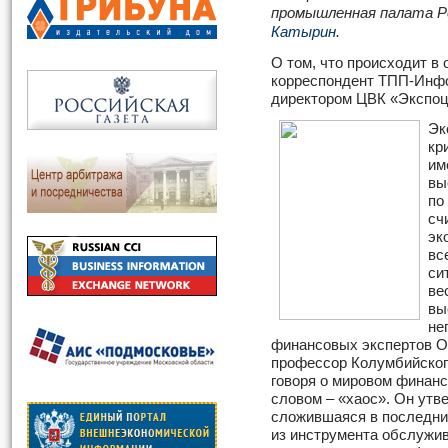
промышленная палата Р
Катырин
.
О том, что происходит в 
корреспондент ТПП-Инфо
директором ЦВК «Экспо
Эк
кр
им
вы
по
сч
эк
вс
си
ве
вы
не
финансовых экспертов О
профессор Колумбийског
говоря о мировом финанс
словом – «хаос». Он утв
сложившаяся в последни
из инструмента обслужи