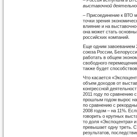
– Россия вступила в ВТО
выставочной деятельн
– Присоединение к ВТО 
точки зрения экономичес
влияние и на выставочно
она может стать основны
российских компаний.
Еще одним завоеванием 2
союза России, Белорусси
работать в общем эконом
свободного перемещения 
также будет способствов
Что касается «Экспоцент
объем доходов от выста
конгрессной деятельност
2011 году по сравнению с
прошлым годом вырос на
по сравнению с рекордн
2008 годом – на 11%. Есл
говорить о крупных выст
то доля «Экспоцентра» и
превышает одну треть. С
результатов, последстви