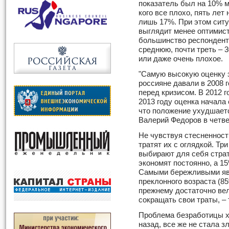
показатель был на 10% м
кого все плохо, пять лет
лишь 17%. При этом ситу
выглядит менее оптимист
большинство респонденто
среднюю, почти треть – 
или даже очень плохое.
"Самую высокую оценку 
россияне давали в 2008 г
перед кризисом. В 2012 г
2013 году оценка начала 
что положение ухудшает
Валерий Федоров в четве
Не чувствуя стесненности
тратят их с оглядкой. Тр
выбирают для себя страт
экономят постоянно, а 1
Самыми бережливыми яв
преклонного возраста (85
прежнему достаточно вел
сокращать свои траты, – 
Проблема безработицы хо
назад, все же не стала 