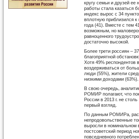
кругу семьи и друзей ее 
работы стала казаться б
индекс вырос с 34 пунктов
вплотную приблизился к 
года (41). Вместе с тем
возможным, но маловеро
равноценного трудоустро
достаточно высокой.
Более трети россиян – 37
благоприятной обстановк
Хотя 49% респондентов в
воздерживаться от больш
люди (55%), жители сред
низкими доходами (63%).
В свою очередь, аналити
РОМИР полагают, что по
России в 2013 г. не столь
первый взгляд.
По данным РОМИРа, расх
непродовольственные тов
выросли в номинальном в
постсоветский период н
повседневного потреблен