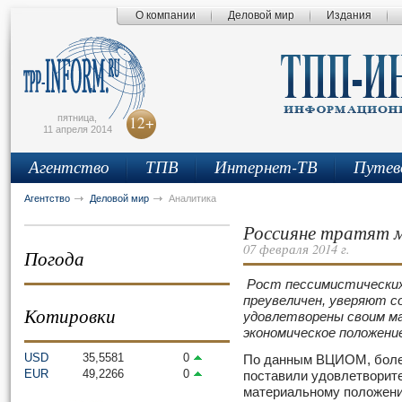
О компании
Деловой мир
Издания
сьмо
айта
пятница,
12+
11 апреля 2014
Агентство
ТПВ
Интернет-ТВ
Путев
Агентство
Деловой мир
Аналитика
Россияне тратят м
07 февраля 2014 г.
Погода
Рост пессимистических
преувеличен, уверяют с
Котировки
удовлетворены своим м
экономическое положение
USD
35,5581
0
По данным ВЦИОМ, более
EUR
49,2266
0
поставили удовлетворит
материальному положению