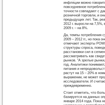
инфляции можно говорить
повседневное потреблени
точности совпадают с да
розничной торговли, и о
предыдущих лет. Так, ре
2012 г. выросли на 7,5%, 
2009 г. – на 8%.
Да, темпы потребления с
2009 – 2012 гг., но пока о
отмечают эксперты РОМИ
структуры спроса, повед
расстановки сил в сегме
рассматривать как свиде
рынков. "А зрелые рынки,
год. Аналитики понимают,
питания и непродовольст
растут на 15 – 20% в ном
выражении, не может про
исследователи. И считают
преждевременно.
Стоит отметить, что бол
базируется на данных оп
январе 2014 года. Пока н