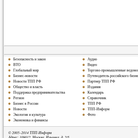
Безопасность и закон
Аудио
ВТО
Видео
Глобальный мир
Торгово-промышленные ведомо
Бизнес-новости
Путеводитель российского бизн
Новости ТПП РФ
Партнер ТПП РФ
Общество и власть
Издания
Поддержка предпринимательства
Календарь
Регион
Справочник
Бизнес в России
ТПП РФ
Новости
ТПП-Информ
Экология и культура
Фото
Экономика и финансы
© 2005–2014 ТПП-Информ
Адрес: 109012, Москва, Ильинка, д. 2/5