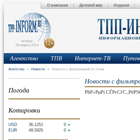
О компании
Деловой мир
Издания
сьмо
айта
четверг,
12+
06 марта 2014
Агентство
ТПВ
Интернет-ТВ
Путев
Агентство
Новости
Новости с фильтрацией по тегам
Новости с фильтра
Погода
РћР»РµРі СЃРєСѓС„РёР
Котировки
USD
36,1251
0
EUR
49,5925
0