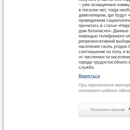
– уже оснащенные комму
в поселке нет, тогда нео
девелопером, где будут 
проведенном социологич
прочитать в статье «Нар
дом безопасно». Данные 
помощью телефонного оп
репрезентативной выборк
населения сколь угодно 
соотношение по полу и в
от численности населени
города трудоспособного 
служба
Вернуться
При перепечатке матер
интернет-издание обяз
Рассказать друзьям: