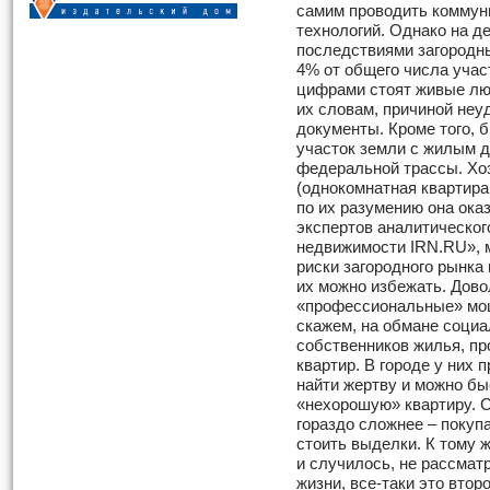
самим проводить коммун
технологий. Однако на д
последствиями загородн
4% от общего числа участ
цифрами стоят живые лю
их словам, причиной не
документы. Кроме того, б
участок земли с жилым 
федеральной трассы. Хо
(однокомнатная квартира
по их разумению она ока
экспертов аналитическог
недвижимости IRN.RU», 
риски загородного рынка
их можно избежать. Дово
«профессиональные» мо
скажем, на обмане соци
собственников жилья, п
квартир. В городе у них 
найти жертву и можно бы
«нехорошую» квартиру. С
гораздо сложнее – покуп
стоить выделки. К тому ж
и случилось, не рассмат
жизни, все-таки это втор