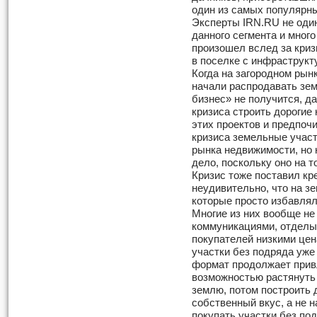
один из самых популярны
Эксперты IRN.RU не оди
данного сегмента и много
произошел вслед за криз
в поселке с инфраструкту
Когда на загородном рын
начали распродавать зем
бизнес» не получится, д
кризиса строить дорогие
этих проектов и предпоч
кризиса земельные участ
рынка недвижимости, но
дело, поскольку оно на 
Кризис тоже поставил кр
неудивительно, что на з
которые просто избавлял
Многие из них вообще не
коммуникациями, отделы
покупателей низкими цен
участки без подряда уже 
формат продолжает прив
возможностью растянуть 
землю, потом построить 
собственный вкус, а не н
покупать участки без под