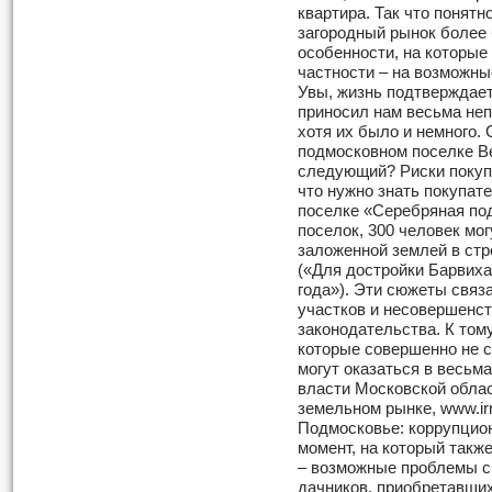
квартира. Так что понятн
загородный рынок более 
особенности, на которые
частности – на возможн
Увы, жизнь подтверждае
приносил нам весьма неп
хотя их было и немного. 
подмосковном поселке Ве
следующий? Риски покуп
что нужно знать покупат
поселке «Серебряная по
поселок, 300 человек мог
заложенной землей в ст
(«Для достройки Барвиха
года»). Эти сюжеты связ
участков и несовершенст
законодательства. К тому
которые совершенно не 
могут оказаться в весьм
власти Московской облас
земельном рынке, www.ir
Подмосковье: коррупцион
момент, на который такж
– возможные проблемы с
дачников, приобретавших