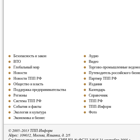
Безопасность и закон
Аудио
ВТО
Видео
Глобальный мир
Торгово-промышленные ведомо
Новости
Путеводитель российского бизн
Новости ТПП РФ
Партнер ТПП
РФ
Общество и власть
Издания
Поддержка предпринимательства
Календарь
Регионы
Справочник
Система ТПП РФ
ТПП РФ
События и факты
ТПП-Информ
Экология и культура
Фото
Экономика и бизнес
© 2005–2013 ТПП-Информ
Адрес: 109012, Москва, Ильинка, д. 2/5
Свидетельство о регистрации СМИ ИА № ФС77-21645 21 сентября 2005 г.