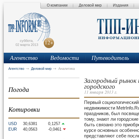
О компании
Деловой мир
Издания
сьмо
айта
суббота,
12+
02 марта 2013
Агентство
Ведомости
Путеводитель
Агентство
Деловой мир
Аналитика
Загородный рынок 
городского
Погода
11 января 2013 г.
Первый социологический
Котировки
недвижимости MetrInfo.R
праздников, был посвяще
тому, знают ли городские
USD
30,6381
0,1257
быть связано это приобре
EUR
40,0563
-0,0461
курсе основных особенно
представляют себе посл