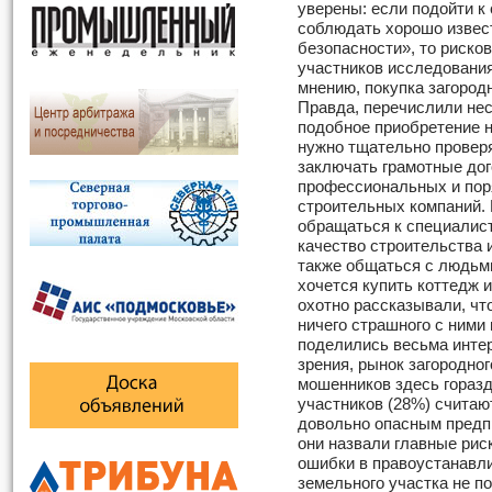
уверены: если подойти к
соблюдать хорошо извес
безопасности», то риско
участников исследования
мнению, покупка загород
Правда, перечислили нес
подобное приобретение н
нужно тщательно проверя
заключать грамотные дог
профессиональных и пор
строительных компаний.
обращаться к специалист
качество строительства 
также общаться с людьми
хочется купить коттедж 
охотно рассказывали, чт
ничего страшного с ними
поделились весьма инте
зрения, рынок загородног
мошенников здесь горазд
участников (28%) считаю
довольно опасным предп
они назвали главные рис
ошибки в правоустанавл
земельного участка не п