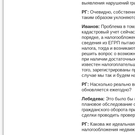
выявления нарушений гр
РГ:
Очевидно, собственн
таким образом уклоняютс
Иванов:
Проблема в том,
кадастровый учет сейча
порядке, а налогообложе
сведения из ЕГРП пытаю
налога, тогда и возника
решить вопрос о возможн
при наличии достаточных
известен налогоплательщ
того, зарегистрированы п
случае мы так и будем на
РГ:
Насколько реально в
обновляется ежегодно?
Лебедева:
Это было бы 
плановое обследование с
гражданского оборота пр
сделки проводить провер
РГ:
Какова же идеальная 
налогообложения недвиж