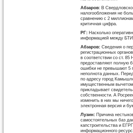
Абзаров
: В Свердловско
налогообложения не боль
сравнению с 2 миллионами
критичная цифра.
РГ:
Насколько оперативн
информацией между БТИ
Абзаров:
Сведения о пер
регистрационных органов 
в соответствии со ст. 85
предоставляют полную ба
ошибки не превышают 5 п
неполнота данных. Перед
по адресу город Камышло
имущественным вычетом 
прикладывает свидетельс
собственности. А Росрее
изменить в них мы ничего
электронная версия и бу
Лузин:
Причина нестыков
самостоятельных баз да
капстроительства и ЕГР
информационного ресурс