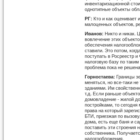
инвентаризационной стои
однотипные объекты обла
РГ:
Кто и как оценивает
малоценных объектов, ре
Иванов:
Никто и никак. 
вовлечение этих объекто
обеспечения налогооблож
ставили. Это потом, когд
поступать в Росреестр и
налоговую базу по таким
проблема пока не решена
Горностаева:
Границы зе
меняться, но все-таки не 
зданиями. Им свойственн
т.д. Если раньше объект
домовладение - жилой д
постройками, то сегодня 
права на который зареги
БТИ, приезжая по вызову,
дома, есть еще баня и са
поставить эти строения 
собственника. Получаетс
налогообложения.