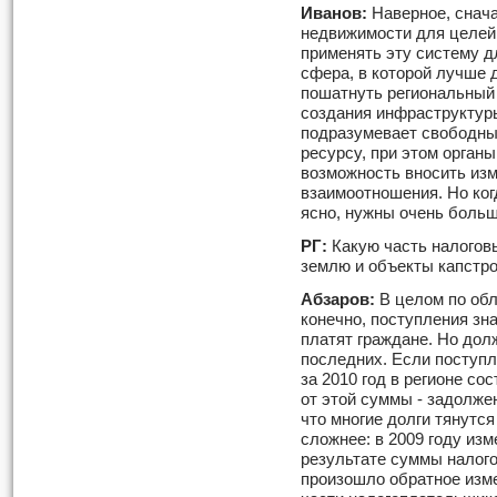
Иванов:
Наверное, снача
недвижимости для целей 
применять эту систему д
сфера, в которой лучше 
пошатнуть региональный 
создания инфраструктур
подразумевает свободны
ресурсу, при этом орган
возможность вносить из
взаимоотношения. Но ког
ясно, нужны очень больш
РГ:
Какую часть налогов
землю и объекты капстр
Абзаров:
В целом по обл
конечно, поступления зн
платят граждане. Но до
последних. Если поступл
за 2010 год в регионе со
от этой суммы - задолжен
что многие долги тянутс
сложнее: в 2009 году изм
результате суммы налого
произошло обратное изме