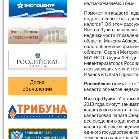
налогооблагаемой базы.
Поможет ли кадастр нед
ведомственных баз данн
налогов? Об этом рассуж
Виктор Лузин, начальник
недвижимости Управлени
области, Максим Абзаров
налогообложения физиче
области, Сергей Моторин
МУГИСО, Лидия Лебедева
инвентаризаторов России
оказывающих услуги тех
Иванов и Ольга Горноста
Российская газета:
Что 
кадастр объектов недви
Виктор Лузин:
Учетом об
2013 года смогут занима
кадастрового учета - в 
кадастровая палата Свер
все сведения о зданиях
кадастр объектов недвиж
единого государственног
земельного кадастра и б