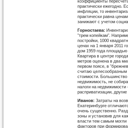
коэффициенты пересчета
практически ежегодно. Е
инфляции, то инвентари
практически равна ценам
занижают с учетом соци
Горностаева:
Инвентариз
"трем копейкам". Наприме
постройки, 1000 квадрат
ценах на 1 января 2011 г
дом 1959 года площадью 
Квартира в центре город
метров оценена в два ми
первом поясе, в "брежневк
считаю целесообразным 
стоимости. Большинство т
недвижимость, не собира
налоги на недвижимости 
расприватизации, другие
Иванов:
Затраты на возв
Екатеринбурге отличаютс
очень существенно. Раз
зоны и установив для к
власти тем самым могли
факторов при формирова