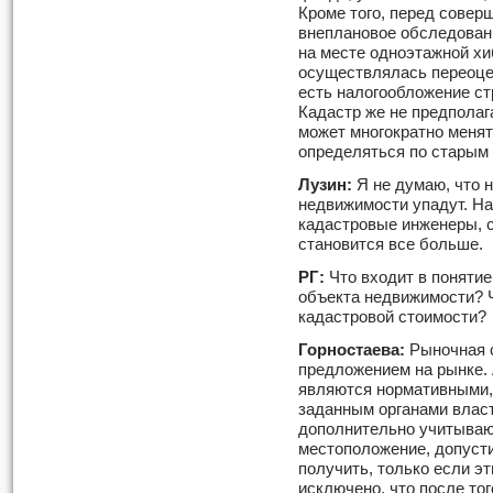
Кроме того, перед сове
внеплановое обследован
на месте одноэтажной хи
осуществлялась переоцен
есть налогообложение ст
Кадастр же не предполаг
может многократно менят
определяться по старым
Лузин:
Я не думаю, что 
недвижимости упадут. На
кадастровые инженеры, 
становится все больше.
РГ:
Что входит в поняти
объекта недвижимости? Ч
кадастровой стоимости?
Горностаева:
Рыночная с
предложением на рынке. 
являются нормативными, 
заданным органами власт
дополнительно учитываю
местоположение, допусти
получить, только если э
исключено, что после тог