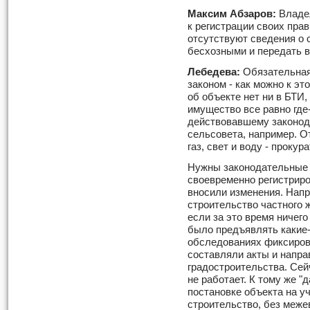
Максим Абзаров:
Владе
к регистрации своих прав
отсутствуют сведения о 
бесхозными и передать в
Лебедева:
Обязательная
законом - как можно к э
об объекте нет ни в БТИ,
имущество все равно где-
действовавшему законода
сельсовета, например. 
газ, свет и воду - проку
Нужны законодательные 
своевременно регистриро
вносили изменения. Нап
строительство частного 
если за это время ничего
было предъявлять какие-
обследованиях фиксиров
составляли акты и напра
градостроительства. Сей
не работает. К тому же "
постановке объекта на у
строительство, без меже