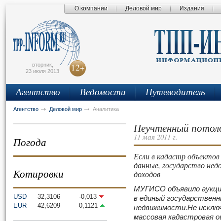
О компании
Деловой мир
Издания
сьмо
айта
вторник,
12+
23 июля 2013
Агентство
Ведомости
Путеводитель
Агентство
Деловой мир
Аналитика
Неучтенный потол
11 мая 2011 г.
Погода
Если в кадастр объекто
данные, государство не
Котировки
доходов
МУГИСО объявило аукцио
USD
32,3106
-0,013
в единый государствен
EUR
42,6209
0,1121
недвижимости.Не исключ
массовая кадастровая о