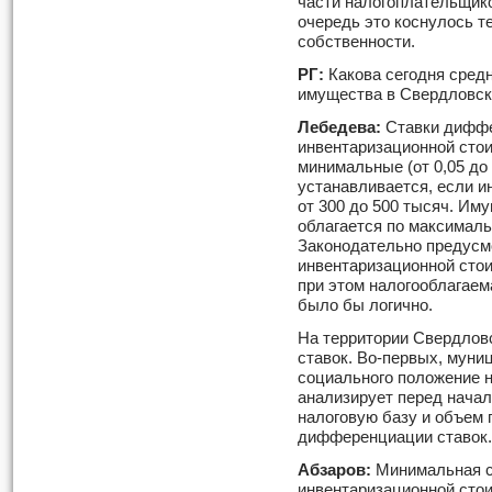
части налогоплательщико
очередь это коснулось те
собственности.
РГ:
Какова сегодня сред
имущества в Свердловск
Лебедева:
Ставки диффе
инвентаризационной стои
минимальные (от 0,05 до 
устанавливается, если и
от 300 до 500 тысяч. Им
облагается по максималь
Законодательно предусм
инвентаризационной стои
при этом налогооблагаема
было бы логично.
На территории Свердлов
ставок. Во-первых, муни
социального положение н
анализирует перед начал
налоговую базу и объем 
дифференциации ставок.
Абзаров:
Минимальная с
инвентаризационной стои