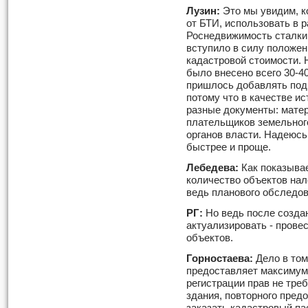
Лузин:
Это мы увидим, к
от БТИ, использовать в р
Роснедвижимость сталкив
вступило в силу положен
кадастровой стоимости. 
было внесено всего 30-4
пришлось добавлять под
потому что в качестве и
разные документы: мате
плательщиков земельног
органов власти. Надеюсь,
быстрее и проще.
Лебедева:
Как показывае
количество объектов на
ведь планового обследов
РГ:
Но ведь после созда
актуализировать - прове
объектов.
Горностаева:
Дело в том
предоставляет максимум
регистрации прав не тре
здания, повторного пред