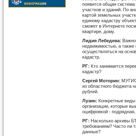
появится общая система
участков и зданий. По а
картой земельных участк
единому кадастру объек
сможет в Интернете пос
квартире, дому.
Лидия Лебедева:
Важно,
недвижимостью, а также
осуществляться на осно
кадастр.
РГ:
Кто занимается пере
кадастр?
Сергей Моторин:
МУГИСО
из областного бюджета н
рублей.
Лузин:
Конкретные виды 
организации, которые вы
оцифровкой - подрядная,
РГ:
Насколько архивы БТ
требованиям? Часто ли 
данные?