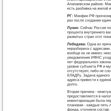
Алапаевском районе. Мак
есть разбивка на жилой 
РГ:
Минфин РФ прогнозир
раз после создания един
Лузин:
Сейчас Россия по
процента внутреннего ва
развитых стран этот пок
Лебедева:
Одна из причи
неразбериха с адресами
вообще их не имеют, нек
уведомления ИФНС уходят
нет федерального закона
уровне субъекта РФ и му
отсутствуют, либо не со
КЛАДРу. Задача единого к
адреса привести к едино
долго.
Вторая причина - неакту
предоставляются в налог
инвентаризация была пер
плановая - каждые пять
фонда, уточняли состав,