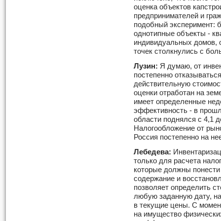
оценка объектов капстро
предпринимателей и граж
подобный эксперимент: 
однотипные объекты - кв
индивидуальных домов, 
точек столкнулись с бо
Лузин:
Я думаю, от инве
постепенно отказываться
действительную стоимос
оценки отработан на земе
имеет определенные недо
эффективность - в прошл
области поднялся с 4,1 д
Налогообложение от рыно
Россия постепенно на нее
Лебедева:
Инвентаризац
только для расчета налог
которые должны понести
содержание и восстанов
позволяет определить ст
любую заданную дату, на
в текущие цены. С момен
на имущество физически