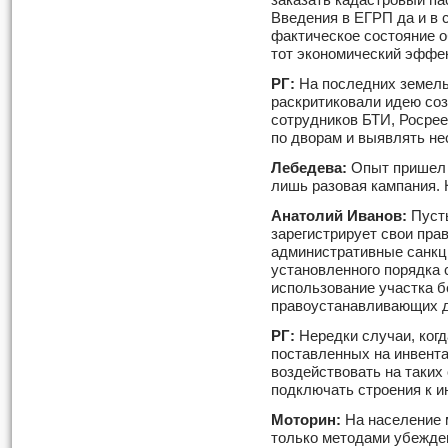
заказать кадастровый п
Введения в ЕГРП да и в 
фактическое состояние 
тот экономический эффек
РГ:
На последних земел
раскритиковали идею соз
сотрудников БТИ, Росре
по дворам и выявлять не
Лебедева:
Опыт пришел и
лишь разовая кампания. Н
Анатолий Иванов:
Пусть
зарегистрирует свои прав
административные санкци
установленного порядка 
использование участка 
правоустанавливающих д
РГ:
Нередки случаи, когд
поставленных на инвента
воздействовать на таких
подключать строения к 
Моторин:
На население 
только методами убежде