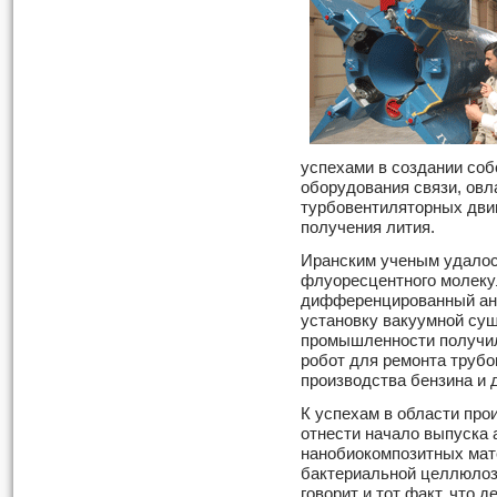
успехами в создании соб
оборудования связи, овл
турбовентиляторных двиг
получения лития.
Иранским ученым удалос
флуоресцентного молеку
дифференцированный ана
установку вакуумной суш
промышленности получил
робот для ремонта трубо
производства бензина и 
К успехам в области про
отнести начало выпуска 
нанобиокомпозитных мат
бактериальной целлюлозы
говорит и тот факт, что 