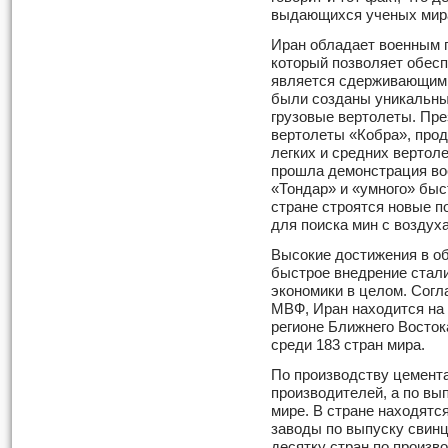
выдающихся ученых мир
Иран обладает военным 
который позволяет обесп
является сдерживающим 
были созданы уникальны
грузовые вертолеты. Пр
вертолеты «Кобра», про
легких и средних вертол
прошла демонстрация во
«Тондар» и «умного» быс
стране строятся новые п
для поиска мин с воздуха
Высокие достижения в об
быстрое внедрение стал
экономики в целом. Согл
МВФ, Иран находится на 
регионе Ближнего Восток
среди 183 стран мира.
По производству цемента
производителей, а по вып
мире. В стране находятс
заводы по выпуску свинц
десятку стран по произво