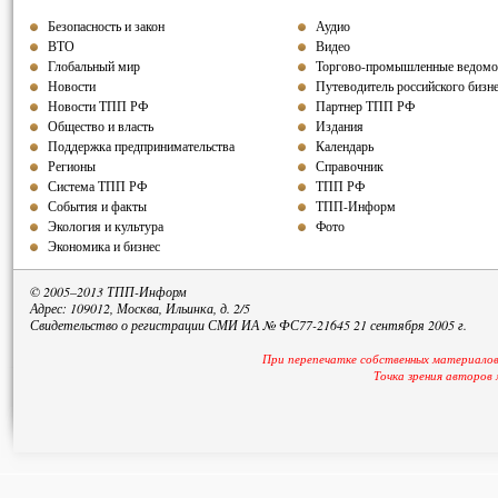
Безопасность и закон
Аудио
ВТО
Видео
Глобальный мир
Торгово-промышленные ведомо
Новости
Путеводитель российского бизн
Новости ТПП РФ
Партнер ТПП
РФ
Общество и власть
Издания
Поддержка предпринимательства
Календарь
Регионы
Справочник
Система ТПП РФ
ТПП РФ
События и факты
ТПП-Информ
Экология и культура
Фото
Экономика и бизнес
© 2005–2013 ТПП-Информ
Адрес: 109012, Москва, Ильинка, д. 2/5
Свидетельство о регистрации СМИ ИА № ФС77-21645 21 сентября 2005 г.
При перепечатке собственных материалов
Точка зрения авторов