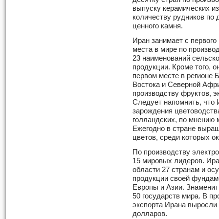
выпуску керамических из
количеству рудников по 
ценного камня.
Иран занимает с первого
места в мире по произво
23 наименований сельск
продукции. Кроме того, о
первом месте в регионе 
Востока и Северной Афр
производству фруктов, 
Следует напомнить, что 
зарождения цветоводств
голландских, по мнению м
Ежегодно в стране выращ
цветов, среди которых ок
По производству электро
15 мировых лидеров. Ира
области 27 странам и ос
продукции своей фундаме
Европы и Азии. Знаменит
50 государств мира. В п
экспорта Ирана выросли 
долларов.