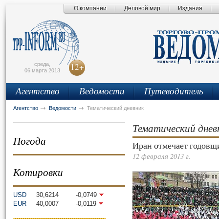
О компании
Деловой мир
Издания
сьмо
айта
среда,
12+
06 марта 2013
Агентство
Ведомости
Путеводитель
Агентство
Ведомости
Тематический дневник
Тематический днев
Погода
Иран отмечает годовщ
12 февраля 2013 г.
Котировки
USD
30,6214
-0,0749
EUR
40,0007
-0,0119