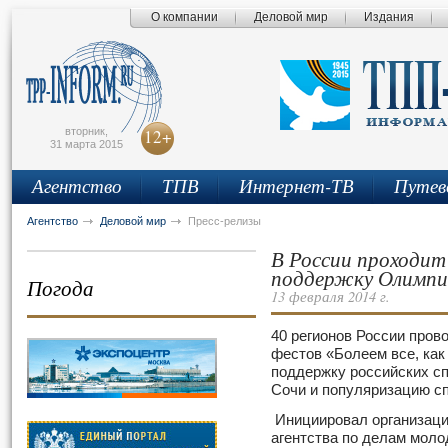
О компании
Деловой мир
Издания
сьмо
айта
вторник,
12+
31 марта 2015
Агентство
ТПВ
Интернет-ТВ
Путев
Агентство
Деловой мир
Пресс-релизы
В России проходит
поддержку Олимпи
Погода
13 февраля 2014 г.
40 регионов России пров
фестов «Болеем все, как
поддержку российских сп
Сочи и популяризацию сп
Инициировал организаци
агентства по делам моло