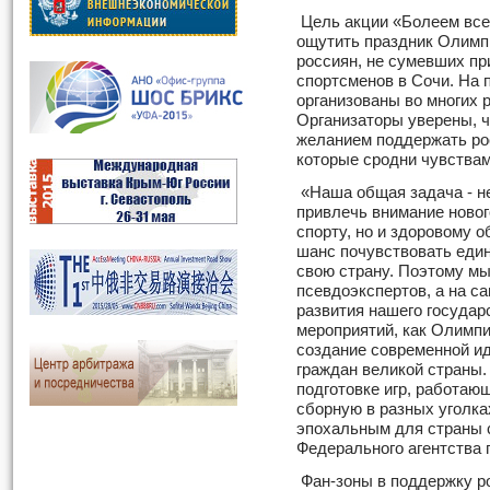
Цель акции «Болеем все,
ощутить праздник Олимп
россиян, не сумевших п
спортсменов в Сочи. На 
организованы во многих р
Организаторы уверены, 
желанием поддержать ро
которые сродни чувствам
«Наша общая задача - н
привлечь внимание новог
спорту, но и здоровому о
шанс почувствовать един
свою страну. Поэтому мы
псевдоэкспертов, а на с
развития нашего госуда
мероприятий, как Олимпи
создание современной и
граждан великой страны
подготовке игр, работаю
сборную в разных уголка
эпохальным для страны 
Федерального агентства 
Фан-зоны в поддержку р