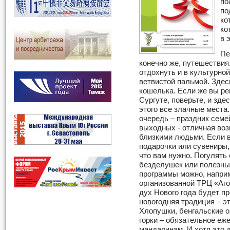
по
по
ко
ко
в 
Пе
конечно же, путешествия
отдохнуть и в культурной
ветвистой пальмой. Здес
кошелька. Если же вы ре
Сургуте, поверьте, и зде
этого все злачные места
очередь – праздник семе
выходных - отличная воз
близкими людьми. Если в
подарочки или сувениры, 
что вам нужно. Погулять 
безделушек или полезны
программы можно, наприм
организованной ТРЦ «Агор
дух Нового года будет п
новогодняя традиция – э
Хлопушки, бенгальские ог
горки – обязательное еж
мандаринам. И хотя это д