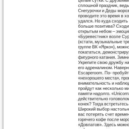
целые сутки. С друзьями 
сплошной праздник, ведь
Снегурочки и Деды мороз
проводите это время в х
удался. Но куда сходить
больше позитива? Сходит
открытым небом – эмоци
«Буревестник» возле Сур
(кстати, музыкальные тр
группе ВК «Ярко»), можно
покататься, демонстриру
фигурного катания. Зимни
Укрепите свою дружбу н
его адреналином. Наверн
Escaperoom. По- пробуйт
«нехорошего места», про
внимательность и наблюд
пройдут как несколько ми
памяти надолго. «Unicorn
действительно головолом
конек? Тогда встретьтес
Широкий выбор настольны
вас потерять счет време
горячего кофе после мор
«Довлатов». Здесь можно