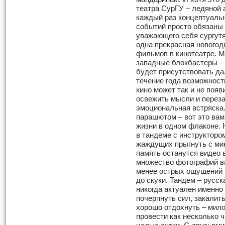
театра СурГУ – ледяной 
каждый раз концептуальн
событий просто обязаны 
уважающего себя сургутя
одна прекрасная новогод
фильмов в кинотеатре. 
западные блокбастеры – 
будет присутствовать дал
течение года возможност
кино может так и не появ
освежить мысли и переза
эмоциональная встряска.
парашютом – вот это вам
жизни в одном флаконе.
в тандеме с инструкторо
жаждущих прыгнуть с мин
память останутся видео 
множество фотографий в
менее острых ощущений в
до скуки. Тандем – русск
никогда актуален именно
почерпнуть сил, закалит
хорошо отдохнуть – мило
провести как несколько ч