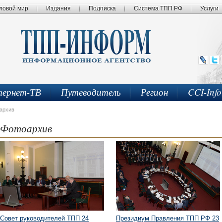
ловой мир
Издания
Подписка
Система ТПП РФ
Услуги
ернет-ТВ
Путеводитель
Регион
CCI-Inf
архив
Фотоархив
Совет руководителей ТПП 24
Президиум Правления ТПП РФ 23