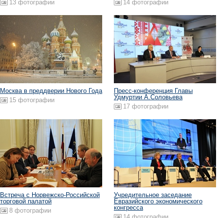
13 фотографии
14 фотографии
Москва в преддверии Нового Года
Пресс-конференция Главы
Удмуртии А.Соловьева
15 фотографии
17 фотографии
Встреча с Норвежско-Российской
Учредительное заседание
торговой палатой
Евразийского экономического
конгресса
8 фотографии
14 фотографии