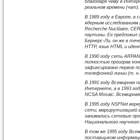
благодаря чему в Интер
реальном времени (чат).
В 1989 году в Европе, в
ядерным исследованиям (ф
Recherche Nuclйaire, CE
паутины. Ее предложил
Бернерс-Ли, он же в те
HTTP, язык HTML и иде
В 1990 году сеть ARPAN
полностью проиграв кон
зафиксировано первое п
телефонной линии (т. н
В 1991 году Всемирная 
Интернете, а в 1993 го
NCSA Mosaic. Всемирная
В 1995 году NSFNet верн
сети, маршрутизацией 
занимались сетевые про
Национального научного
В том же 1995 году Все
поставщиком информаци