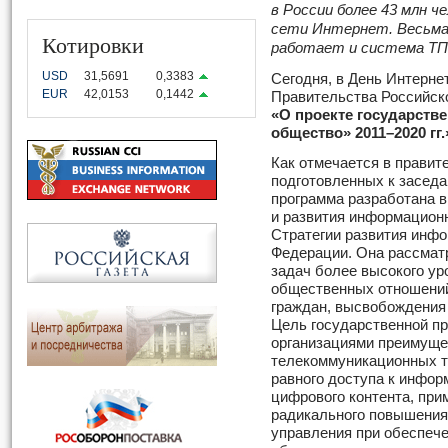
в России более 43 млн 
сети Интернет. Весьма
Котировки
работает и система ТП
USD
31,5691
0,3383
Сегодня, в День Интерне
EUR
42,0153
0,1442
Правительства Российск
«
О проекте государст
общество» 2011
–
2020 гг.
Как отмечается в правит
подготовленных к заседа
программа разработана 
и развития информационн
Стратегии развития инф
Федерации. Она рассмат
задач более высокого ур
общественных отношений
граждан, высвобождения 
Цель государственной п
организациями преимуще
телекоммуникационных т
равного доступа к инфор
цифрового контента, при
радикального повышения
управления при обеспеч