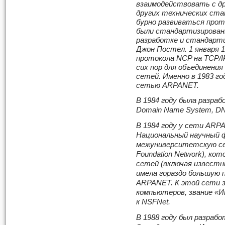
взаимодействовать с д
других технических стан
бурно развиваться прот
были стандартизирован
разработке и стандарт
Джон Постел. 1 января 
протокола NCP на TCP/I
сих пор для объединения 
сетей. Именно в 1983 г
сетью ARPANET.
В 1984 году была разраб
Domain Name System, DN
В 1984 году у сети ARP
Национальный научный 
межуниверситетскую сет
Foundation Network), ко
сетей (включая известны
имела гораздо большую 
ARPANET. К этой сети з
компьютеров, звание «И
к NSFNet.
В 1988 году был разработ