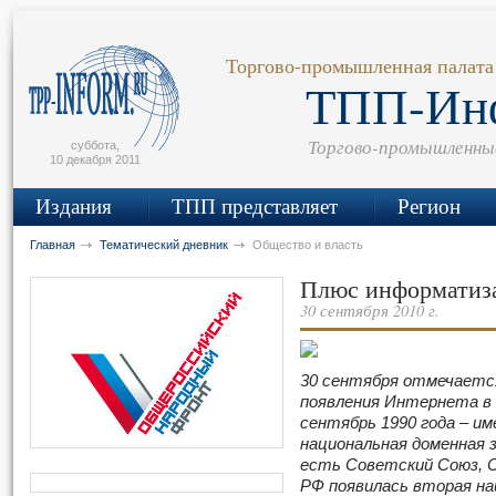
сьмо
айта
Торгово-промышленная палата
ТПП-Ин
Торгово-промышленны
суббота,
10 декабря 2011
Издания
ТПП представляет
Регион
Главная
Тематический дневник
Общество и власть
Плюс информатиза
30 сентября 2010 г.
30 сентября отмечаетс
появления Интернета в
сентябрь 1990 года – им
национальная доменная 
есть Советский Союз, С
РФ появилась вторая на