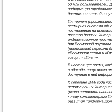
50 млн пользователей. 
информации требовалось
достижения такой попу
Интернет (произносится 
всемирная система объ
построенная на использ
пакетов данных. Интер
информационное простр
для Всемирной паутины
(протоколов) передачи 
«Всемирная сеть» и «Гло
говорят «Инет».
В настоящее время, ко
в обиходе, чаще всего и
доступная в ней информа
К середине 2008 года чи
использующих Интернет,
(около четверти населе
к нему компьютерами И
развития «информацион