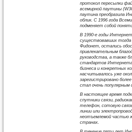
протокол пересылки фай
всемирной паутины (W3C
паутина преобразила Ин
облик. С 1996 года Все
подменяет собой понят
В 1990-е годы Интернет
существовавших тогда 
Фидонет, остались обос
привлекательным благо
руководства, а также 
стандартов Интернета,
бизнеса и конкретных ко
насчитывалось уже окол
зарегистрировано более
стал очень популярным 
В настоящее время под
спутники связи, радиока
телефон, сотовую связь
линии или электропрово
неотъемлемой частью ж
странах.
В течение пяти лет Ин