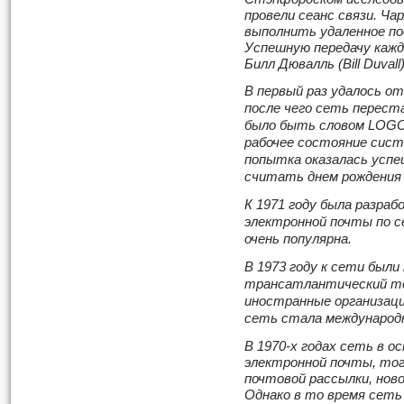
провели сеанс связи. Чар
выполнить удаленное по
Успешную передачу каждо
Билл Дювалль (Bill Duval
В первый раз удалось о
после чего сеть перест
было быть словом LOGON
рабочее состояние систе
попытка оказалась успе
считать днем рождения
К 1971 году была разраб
электронной почты по с
очень популярна.
В 1973 году к сети были
трансатлантический те
иностранные организаци
сеть стала международ
В 1970-х годах сеть в о
электронной почты, тог
почтовой рассылки, нов
Однако в то время сеть 