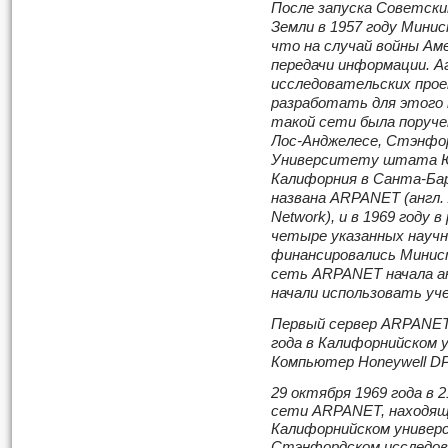
После запуска Советск
Земли в 1957 году Мин
что на случай войны Ам
передачи информации. 
исследовательских про
разработать для этого
такой сети была поруч
Лос-Анджелесе, Стэнфо
Университету штата 
Калифорния в Санта-Ба
названа ARPANET (англ. 
Network), и в 1969 году
четыре указанных научн
финансировались Мини
сеть ARPANET начала ак
начали использовать уче
Первый сервер ARPANET
года в Калифорнийском 
Компьютер Honeywell DP
29 октября 1969 года в 
сети ARPANET, находящ
Калифорнийском универс
Стэнфордском исследов