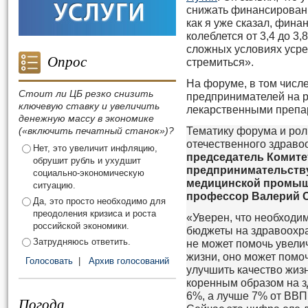
снижать финансирован
как я уже сказал, фин
колеблется от 3,4 до 3
сложных условиях усре
Опрос
стремиться».
На форуме, в том числ
Стоит ли ЦБ резко снизить
предпринимателей на 
ключевую ставку и увеличить
лекарственными препа
денежную массу в экономике
(«включить печатный станок»)?
Тематику форума и рол
отечественного здрав
Нет, это увеличит инфляцию,
председатель Комите
обрушит рубль и ухудшит
предпринимательству
социально-экономическую
медицинской промыш
ситуацию.
профессор Валерий С
Да, это просто необходимо для
преодоления кризиса и роста
«Уверен, что необходи
российской экономики.
бюджеты на здравоохр
Затрудняюсь ответить.
не может помочь увели
жизни, оно может помоч
Голосовать
|
Архив голосований
улучшить качество жиз
коренным образом на з
6%, а лучше 7% от ВВП
Погода