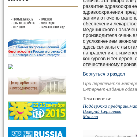
Сейчас эта цифра еле д
развитие здравоохране
здравоохранения предп
занимают очень малень
обеспечении лекарств
медицинского назначен
производителя очень ва
с усложнением экономи
здесь связаны с льгота
направлении, с измене
конкурсов и тендеров, 
отечественному произв
Вернуться в раздел
При перепечатке матер
интернет-издание обяз
Теги новости:
Поддержка предпринима
Валерий Сергиенко
Москва