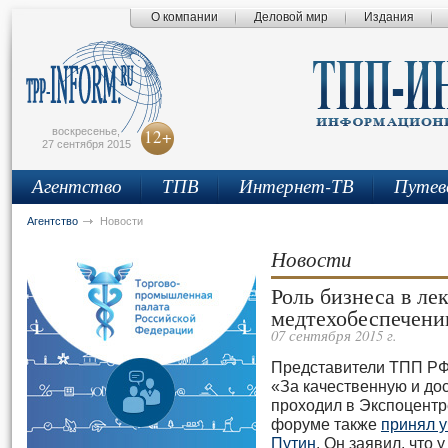
О компании
Деловой мир
Издания
сьмо
айта
воскресенье,
12+
27 сентября 2015
Агентство
ТПВ
Интернет-ТВ
Путев
Агентство
Новости
Новости
Роль бизнеса в ле
медтехобеспечени
07 сентября 2015 г.
Представители ТПП РФ
«За качественную и до
проходил в Экспоцентре
форуме также
принял у
Путин
. Он заявил, что 