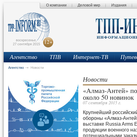
О компании
Деловой мир
Издания
сьмо
айта
воскресенье,
12+
27 сентября 2015
Агентство
ТПВ
Интернет-ТВ
Путев
Агентство
Новости
Новости
«Алмаз-Антей» по
около 50 новинок
07 сентября 2015 г.
Крупнейший российски
обороны «Алмаз-Антей
выставке Russia Arms 
продукции военного на
потенциальными заказ