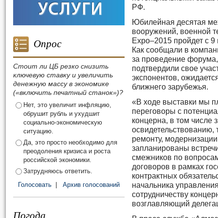
РФ.
Юбилейная десятая ме
вооружений, военной т
Опрос
Expo–2015 пройдет с 9 
Как сообщали в компан
за проведение форума,
Стоит ли ЦБ резко снизить
подтвердили свое учас
ключевую ставку и увеличить
экспонентов, ожидается
денежную массу в экономике
ближнего зарубежья.
(«включить печатный станок»)?
«В ходе выставки мы п
Нет, это увеличит инфляцию,
переговоры с потенциа
обрушит рубль и ухудшит
концерна, в том числе 
социально-экономическую
освидетельствованию, 
ситуацию.
ремонту, модернизации
Да, это просто необходимо для
запланированы встречи
преодоления кризиса и роста
смежников по вопросам
российской экономики.
договоров в рамках гос
Затрудняюсь ответить.
контрактных обязательс
Голосовать
|
Архив голосований
начальника управления
сотрудничеству концер
возглавляющий делега
Погода