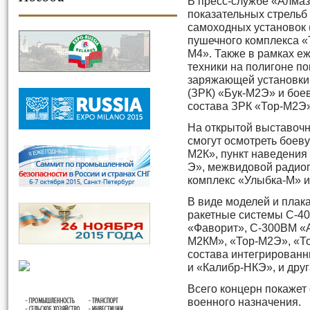
В пресс-службе «Алмаз
показательных стрельб
самоходных установок (
пушечного комплекса «
М4». Также в рамках е
техники на полигоне п
заряжающей установки 
(ЗРК)
«
Б
ук-М2Э» и бое
состава ЗРК «Тор-М2Э»
На открытой выставоч
смогут осмотреть бое
М2К», пункт наведения
Э», межвидовой радио
комплекс «Улыбка-М» и
В виде моделей и плак
ракетные системы С-4
«Фаворит», С-300ВМ «А
М2КМ», «Тор-М2Э», «То
состава интегрирован
и «Калибр-НКЭ», и друг
Всего концерн покажет
военного назначения.