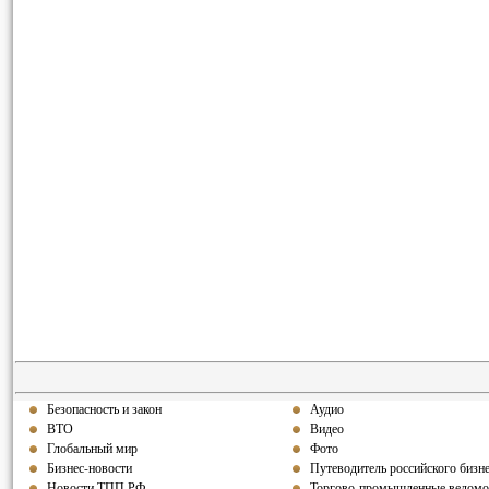
Безопасность и закон
Аудио
ВТО
Видео
Глобальный мир
Фото
Бизнес-новости
Путеводитель российского бизн
Новости ТПП РФ
Торгово-промышленные ведомо