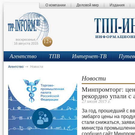
О компании
Деловой мир
Издания
сьмо
айта
воскресенье,
12+
16 августа 2015
Агентство
ТПВ
Интернет-ТВ
Путев
Агентство
Новости
Новости
Минпромторг: цен
рекордно упали с 
23 июля 2015 г.
За год, прошедший с в
эмбарго цены на проду
стали снижаться, заяви
министра промышленнос
сообщил сайт Минпром