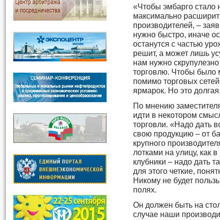
«Чтобы эмбарго стало
максимально расширит
производителей, – заяв
нужно быстро, иначе о
останутся с частью уро
решит, а может лишь ус
нам нужно скрупулезн
торговлю. Чтобы было
помимо торговых сетей
ярмарок. Но это долгая
По мнению заместителя
идти в некотором смыс
торговли. «Надо дать 
свою продукцию – от б
крупного производителя
лотками на улицу, как 
клубники – надо дать т
для этого четкие, пон
Никому не будет пользы
полях.
Он должен быть на стол
случае наши производи