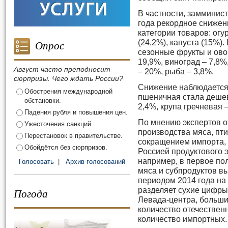
В частности, замминист
года рекордное снижен
категории товаров: огу
Опрос
(24,2%), капуста (15%)
сезонные фрукты и ово
19,9%, виноград – 7,8%
Август часто преподносит
– 20%, рыба – 3,8%.
сюрпризы. Чего ждать России?
Снижение наблюдается и
Обострения международной
пшеничная стала дешев
обстановки.
2,4%, крупа гречневая –
Падения рубля и повышения цен.
По мнению экспертов о
Ужесточения санкций.
производства мяса, пт
Перестановок в правительстве.
сокращением импорта, 
Обойдётся без сюрпризов.
Россией продуктового 
например, в первое по
Голосовать
|
Архив голосований
мяса и субпродуктов в
периодом 2014 года на
разделяет сухие цифры
Погода
Левада-центра, больши
количество отечествен
количество импортных.