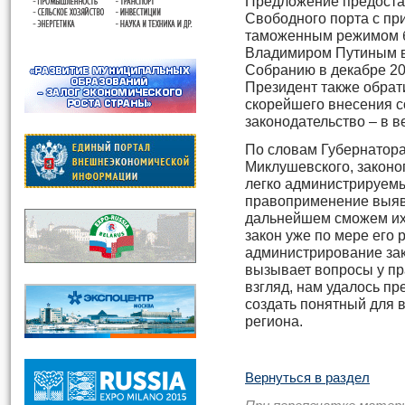
Предложение предостав
Свободного порта с пр
таможенным режимом б
Владимиром Путиным 
Собранию в декабре 201
Президент также обрат
скорейшего внесения с
законодательство – в 
По словам Губернатор
Миклушевского, законоп
легко администрируемы
правоприменение выяви
дальнейшем сможем их 
закон уже по мере его 
администрирование зак
вызывает вопросы у пр
взгляд, нам удалось пр
создать понятный для в
региона.
Вернуться в раздел