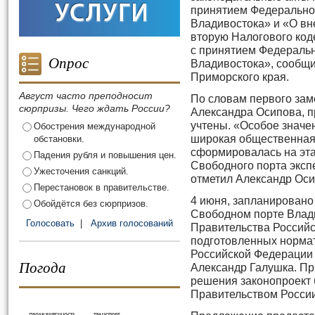
принятием Федеральног
Владивостока» и «О вн
вторую Налогового код
с принятием Федеральн
Опрос
Владивостока», сообщи
Приморского края.
Август часто преподносит
По словам первого зам
сюрпризы. Чего ждать России?
Александра Осипова, 
учтены. «Особое значе
Обострения международной
широкая общественная
обстановки.
сформировалась на эт
Падения рубля и повышения цен.
Свободного порта эксп
Ужесточения санкций.
отметил Александр Оси
Перестановок в правительстве.
4 июня, запланировано
Обойдётся без сюрпризов.
Свободном порте Влад
Голосовать
|
Архив голосований
Правительства Российс
подготовленных нормат
Российской Федерации 
Погода
Александр Галушка. Пр
решения законопроект 
Правительством России