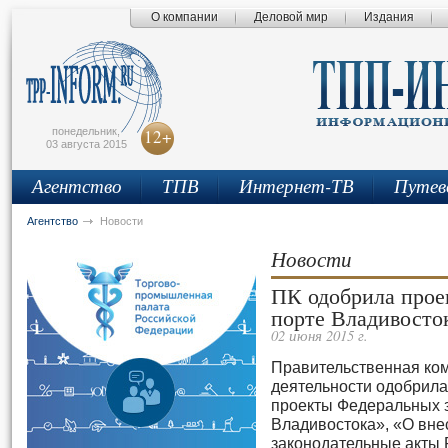
О компании
Деловой мир
Издания
сьмо
айта
понедельник,
12+
03 августа 2015
Агентство
ТПВ
Интернет-ТВ
Путев
Агентство
Новости
Новости
ПК одобрила прое
порте Владивосто
02 июня 2015 г.
Правительственная ком
деятельности одобрил
проекты Федеральных 
Владивостока», «О вне
законодательные акты 