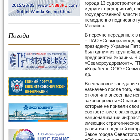
города 13 судостроител
и других предприятий, с
государственной власти
немедленно подписано г
Меняйло.
Погода
В перечне переданных в 
– ПАО «Севморзавод», 
президенту Украины Петр
был одним из крупнейши
предприятий Украины. В
«Севморсудоремонт», Г
«Корабел», ООО «Севмо
др.
Внеплановое заседание 
назначено после того, к
отклонили внесенные ис
законопроекты «О нацио
которые не привели сво
соответствие с законода
национализации инфраст
имеющих стратегическое
развития городской инфр
Закон города Севастопол