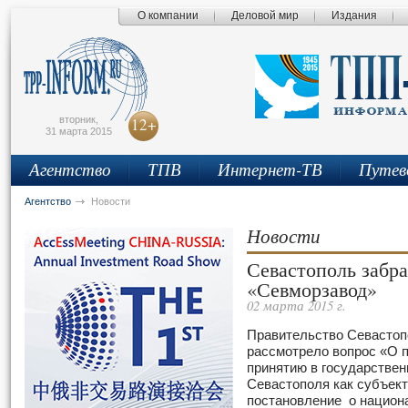
О компании
Деловой мир
Издания
сьмо
айта
вторник,
12+
31 марта 2015
Агентство
ТПВ
Интернет-ТВ
Путев
Агентство
Новости
Новости
Севастополь забр
«Севморзавод»
02 марта 2015 г.
Правительство Севастоп
рассмотрело вопрос «О 
принятию в государствен
Севастополя как субъек
постановление о национ