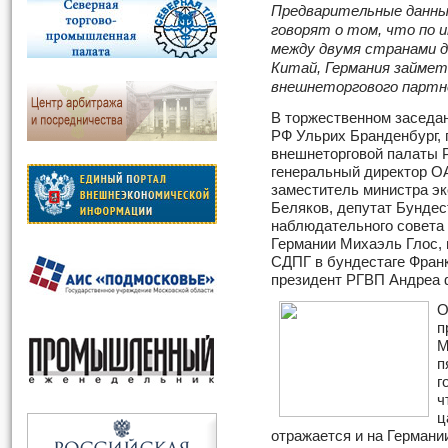
Предварительные данные
говорят о том, что по 
между двумя странами д
Китай, Германия займет
внешнеторгового партн
В торжественном заседан
РФ Ульрих Бранденбург, 
внешнеторговой палаты Р
генеральный директор О
заместитель министра эк
Беляков, депутат Бундес
наблюдательного совета
Германии Михаэль Глос,
СДПГ в бундестаге Фран
президент РГВП Андреа 
О
п
М
п
г
ч
ц
отражается и на Германи