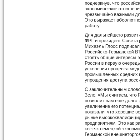
подчеркнув, что российс
экономические отношени
чрезвычайно важными дл
Это выражает абсолютно
работу.
Для дальнейшего развити
ФРГ и президент Совета 
Михаэль Глосс подписал
Российско-Германской ВТ
стоять общие интересы г
России в первую очередь
ускорении процесса мод
промышленных средних п
упрощения доступа росси
С заключительным слово
Зеле. «Мы считаем, что 
позволит нам еще долго 
увеличение его потенци
показали, что хорошие в
рынке высококвалифици
предприятиям. Это как р
костяк немецкой экономи
Германской внешнеторго