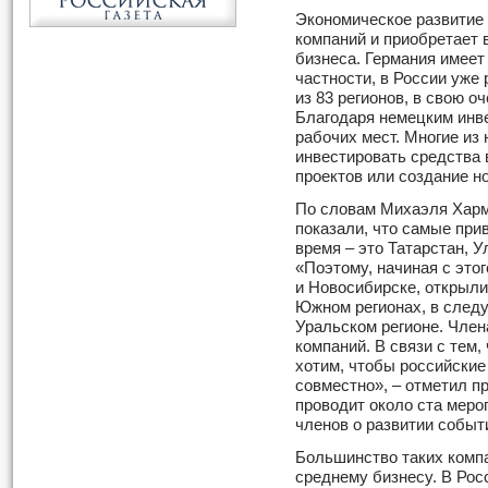
Экономическое развитие
компаний и приобретает 
бизнеса. Германия имеет
частности, в России уже
из 83 регионов, в свою о
Благодаря немецким инве
рабочих мест. Многие из
инвестировать средства
проектов или создание н
По словам Михаэля Харм
показали, что самые при
время – это Татарстан, 
«Поэтому, начиная с это
и Новосибирске, открыли
Южном регионах, в след
Уральском регионе. Чле
компаний. В связи с тем,
хотим, чтобы российские
совместно», – отметил 
проводит около ста меро
членов о развитии событ
Большинство таких компа
среднему бизнесу. В Рос