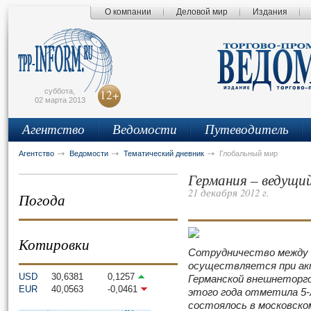
О компании
Деловой мир
Издания
сьмо
айта
суббота,
12+
02 марта 2013
Агентство
Ведомости
Путеводитель
Агентство
Ведомости
Тематический дневник
Глобальный мир
Германия – ведущи
21 декабря 2012 г.
Погода
Котировки
Сотрудничество между д
осуществляется при ак
USD
30,6381
0,1257
Германской внешнеторго
EUR
40,0563
-0,0461
этого года отметила 5-
состоялось в московско