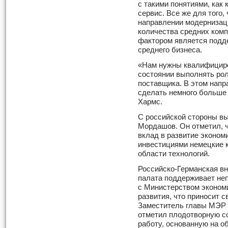
с такими понятиями, как
сервис. Все же для того
направлении модернизац
количества средних ком
фактором является подде
среднего бизнеса.
«Нам нужны квалифициро
состоянии выполнять рол
поставщика. В этом напр
сделать немного больше
Хармс.
С российской стороны в
Мордашов. Он отметил, 
вклад в развитие экономи
инвестициями немецкие к
области технологий.
Российско-Германская в
палата поддерживает не
с Министерством эконом
развития, что приносит с
Заместитель главы МЭР 
отметил плодотворную с
работу, основанную на о