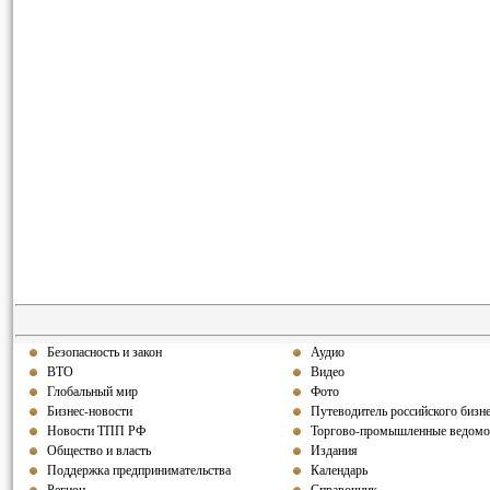
Безопасность и закон
Аудио
ВТО
Видео
Глобальный мир
Фото
Бизнес-новости
Путеводитель российского бизн
Новости ТПП РФ
Торгово-промышленные ведомо
Общество и власть
Издания
Поддержка предпринимательства
Календарь
Регион
Справочник