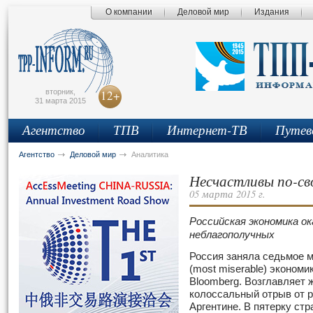
О компании
Деловой мир
Издания
сьмо
айта
вторник,
12+
31 марта 2015
Агентство
ТПВ
Интернет-ТВ
Путев
Агентство
Деловой мир
Аналитика
Несчастливы по-св
05 марта 2015 г.
Российская экономика о
неблагополучных
Россия заняла седьмое м
(most miserable) экономи
Bloomberg. Возглавляет ж
колоссальный отрыв от 
Аргентине. В пятерку стра