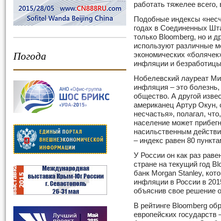
работать тяжелее всего,
Подобные индексы «несча
годах в Соединенных Шта
только Bloomberg, но и 
используют различные м
Погода
экономических «болячек»
инфляции и безработицы
Нобелевский лауреат Мил
инфляция – это болезнь,
общество. А другой изве
американец Артур Окун,
несчастья», полагал, что
население может прибегн
насильственным действи
– индекс равен 80 пункта
У России он как раз раве
стране на текущий год Bl
банк Morgan Stanley, кот
инфляции в России в 201
объяснив свое решение 
В рейтинге Bloomberg об
европейских государств 