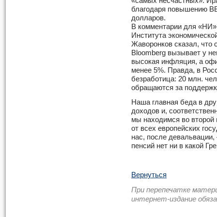
«самых несчастных». Ирл
благодаря повышению ВВ
долларов.
В комментарии для «НИ»
Института экономической
Жаворонков сказал, что 
Bloomberg вызывает у не
высокая инфляция, а офи
менее 5%. Правда, в Рос
безработица: 20 млн. чел
обращаются за поддержко
Наша главная беда в дру
доходов и, соответствен
мы находимся во второй 
от всех европейских гос
нас, после девальвации, 
пенсий нет ни в какой Гр
Вернуться
При перепечатке матер
интернет-издание обяз