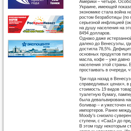
Америки – четыре. Особо
Украине, имеющей показа
экономике стала война н
ростом безработицы (по п
серьезной инфляцией (ок
на душу населения на эт
8494 долларов.
Однако даже истерзанно
далеко до Венесуэлы, гд
достигла 78,5%. Дефицит
основных продуктов питан
масла, кофе – уже давно
населения этой страны. 
простаивать в очереди, 
Три года назад в Венесуэ
справедливых ценах», в 
стоимость 19 видов това
туалетную бумагу, пампе
была девальвирована на
боливар – и ужесточен 
импортеров. Ранее между
Moody’s снизило суверен
ступени, с «Caa1» до пр
В этом году некоторым с